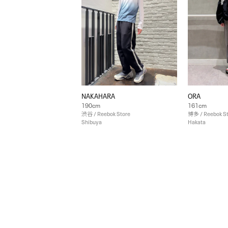
NAKAHARA
ORA
190cm
161cm
渋谷 / Reebok Store
博多 / Reebok S
Shibuya
Hakata