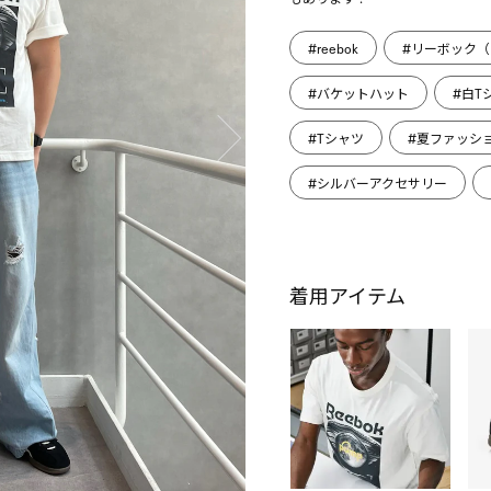
#reebok
#リーボック（R
#バケットハット
#白T
#Tシャツ
#夏ファッシ
#シルバーアクセサリー
着用アイテム