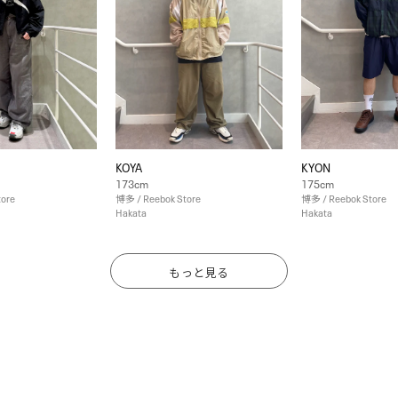
KOYA
KYON
173cm
175cm
tore
博多 / Reebok Store
博多 / Reebok Store
Hakata
Hakata
もっと見る