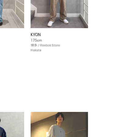
KYON
175cm
博多 / Reebok Store
Hakata