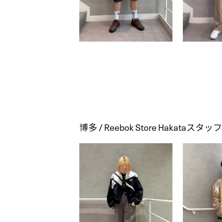
博多 / Reebok Store Hakata