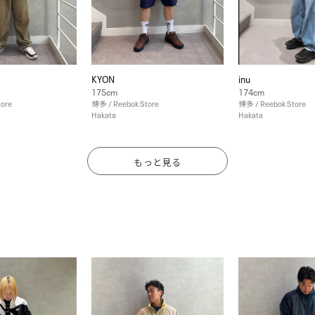
KYON
inu
175cm
174cm
tore
博多 / Reebok Store
博多 / Reebok Store
Hakata
Hakata
もっと見る