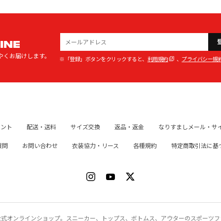
INE
やくお届けします。
※「登録」ボタンをクリックすると、
利用規約
、
プライバシー規
イント
配送・送料
サイズ交換
返品・返金
なりすましメール・サ
質問
お問い合わせ
衣装協力・リース
各種規約
特定商取引法に基
ク）公式オンラインショップ。スニーカー、トップス、ボトムス、アウターのスポーツ