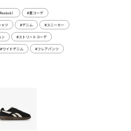
eebok）
#夏コーデ
シャツ
#デニム
#スニーカー
ョン
#ストリートコーデ
#ワイドデニム
#フレアパンツ