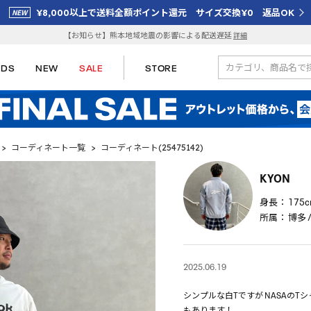
¥8,000以上で送料全額ポイント還元 サイズ交換¥0 返品OK
【お知らせ】熊本地域地震の影響による配送遅延
詳細
IDS
NEW
SALE
STORE
>
コーディネート一覧
>
コーディネート(25475142)
KYON
身長：
175
所属：
博多 / 
2025.06.19
シンプルな白Tですが NASAの
もあります！