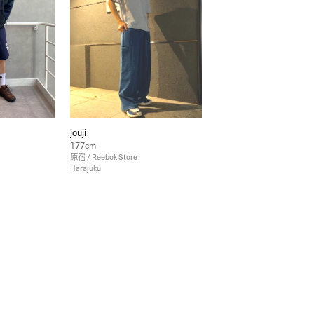
jouji
177cm
原宿 / Reebok Store
Harajuku