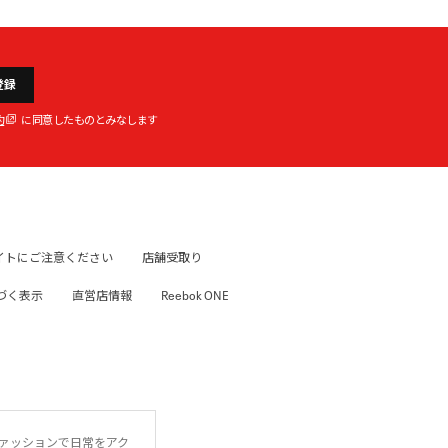
登録
約
に同意したものとみなします
イトにご注意ください
店舗受取り
づく表示
直営店情報
Reebok ONE
ファッションで日常をアク