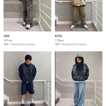
ORA
KOYA
161cm
173cm
博多 / Reebok Store Hakata
博多 / Reebok Store Hakata