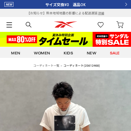
サイズ交換¥0 返品OK
【お知らせ】熊本地域地震の影響による配送遅延
詳細
MEN
WOMEN
KIDS
NEW
SALE
コーディネート一覧
コーディネート(25612468)