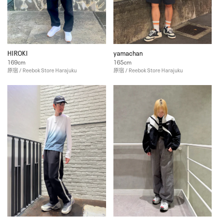
HIROKI
yamachan
169cm
165cm
原宿 / Reebok Store Harajuku
原宿 / Reebok Store Harajuku