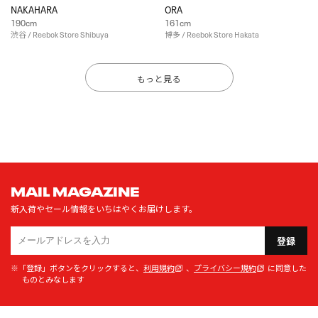
NAKAHARA
ORA
190cm
161cm
渋谷 / Reebok Store Shibuya
博多 / Reebok Store Hakata
もっと見る
MAIL MAGAZINE
新入荷やセール情報をいちはやくお届けします。
登録
※「登録」ボタンをクリックすると、
利用規約
、
プライバシー規約
に同意した
ものとみなします