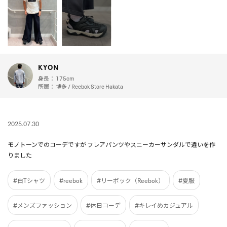
KYON
身長：
175cm
所属：
博多 / Reebok Store Hakata
2025.07.30
モノトーンでのコーデですが フレアパンツやスニーカーサンダルで違いを作
りました
#白Tシャツ
#reebok
#リーボック（Reebok）
#夏服
#メンズファッション
#休日コーデ
#キレイめカジュアル