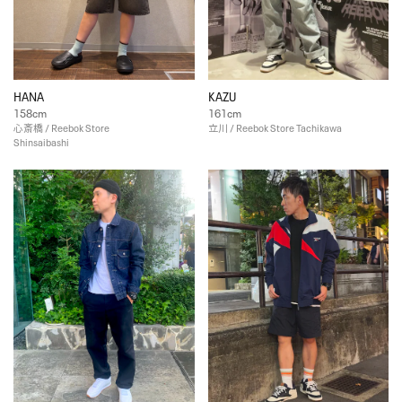
HANA
KAZU
158cm
161cm
心斎橋 / Reebok Store
立川 / Reebok Store Tachikawa
Shinsaibashi