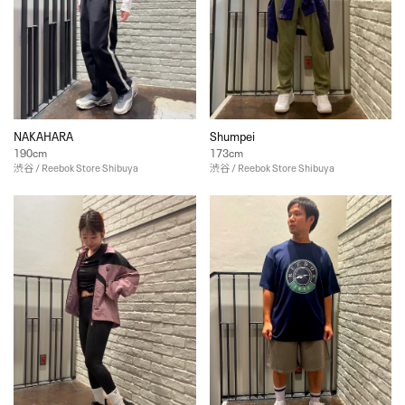
NAKAHARA
Shumpei
190cm
173cm
渋谷 / Reebok Store Shibuya
渋谷 / Reebok Store Shibuya