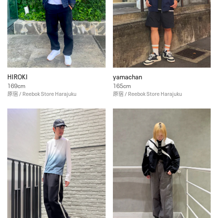
HIROKI
yamachan
169cm
165cm
原宿 / Reebok Store Harajuku
原宿 / Reebok Store Harajuku