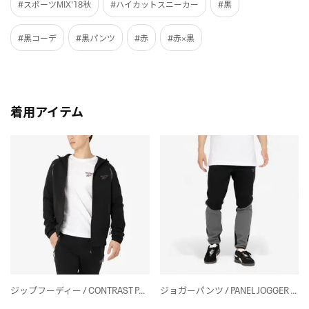
#スポーツMIX'18秋
#ハイカットスニーカー
#黒
#黒コーデ
#黒パンツ
#赤
#赤×黒
着用アイテム
ジップフーディー / CONTRAST PANEL ZIP HOODY （ブラック）
ジョガーパンツ / PANEL JOGGER （ブラック）