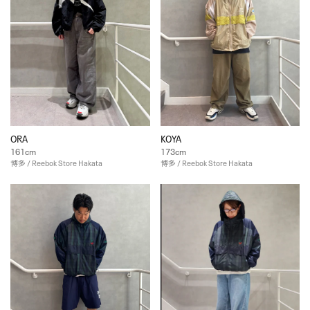
ORA
KOYA
161cm
173cm
博多 / Reebok Store Hakata
博多 / Reebok Store Hakata