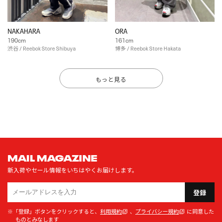
NAKAHARA
ORA
190cm
161cm
渋谷 / Reebok Store Shibuya
博多 / Reebok Store Hakata
もっと見る
MAIL MAGAZINE
新入荷やセール情報をいちはやくお届けします。
登録
※「登録」ボタンをクリックすると、
利用規約
、
プライバシー規約
に同意した
ものとみなします