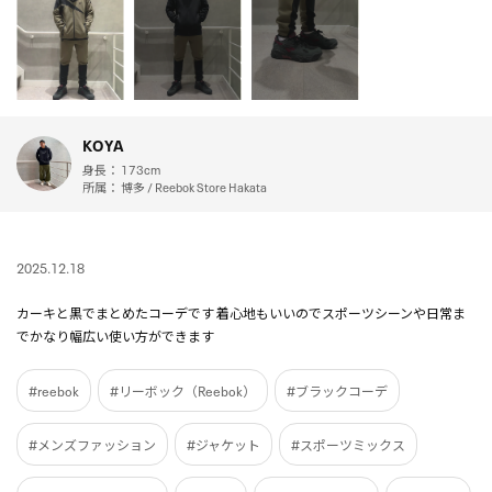
KOYA
身長：
173cm
所属：
博多 / Reebok Store Hakata
2025.12.18
カーキと黒でまとめたコーデです 着心地もいいのでスポーツシーンや日常ま
でかなり幅広い使い方ができます
#reebok
#リーボック（Reebok）
#ブラックコーデ
#メンズファッション
#ジャケット
#スポーツミックス