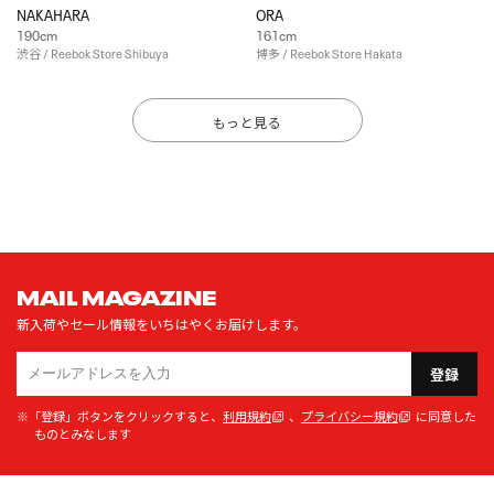
NAKAHARA
ORA
190cm
161cm
渋谷 / Reebok Store Shibuya
博多 / Reebok Store Hakata
もっと見る
MAIL MAGAZINE
新入荷やセール情報をいちはやくお届けします。
登録
※「登録」ボタンをクリックすると、
利用規約
、
プライバシー規約
に同意した
ものとみなします