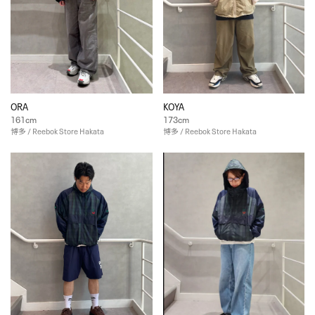
ORA
KOYA
161cm
173cm
博多 / Reebok Store Hakata
博多 / Reebok Store Hakata