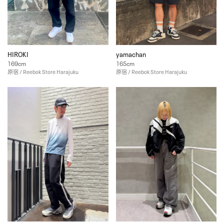
HIROKI
yamachan
169cm
165cm
原宿 / Reebok Store Harajuku
原宿 / Reebok Store Harajuku