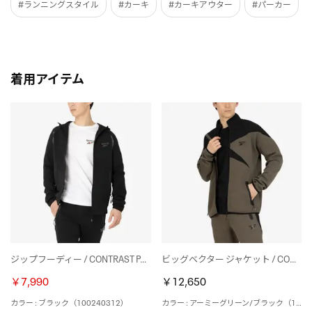
#ランニングスタイル
#カーキ
#カーキアウター
#パーカー
着用アイテム
ジップフーディー / CONTRAST PANEL ZIP HOODY （ブラック）
ビッグベクター ジャケット / CONTRAST PANEL FUNNELNECK JACKET （アーミーグリーン/ブラック）
￥7,990
￥12,650
カラー : ブラック（100240312）
カラー : アーミーグリーン/ブラック（100239681）