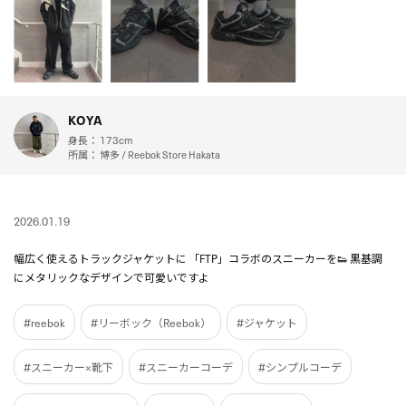
KOYA
身長：
173cm
所属：
博多 / Reebok Store Hakata
2026.01.19
幅広く使えるトラックジャケットに 「FTP」コラボのスニーカーを👟 黒基調
にメタリックなデザインで可愛いですよ
#reebok
#リーボック（Reebok）
#ジャケット
#スニーカー×靴下
#スニーカーコーデ
#シンプルコーデ