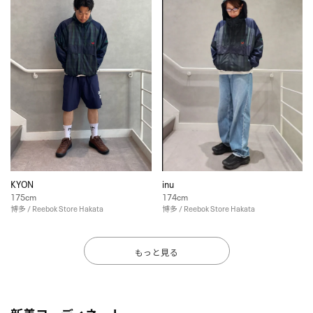
KYON
inu
175cm
174cm
博多 / Reebok Store Hakata
博多 / Reebok Store Hakata
もっと見る