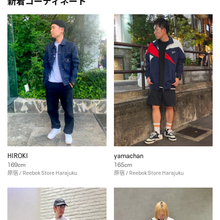
新着コーディネート
HIROKI
yamachan
169cm
165cm
原宿 / Reebok Store Harajuku
原宿 / Reebok Store Harajuku