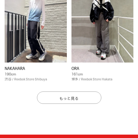
NAKAHARA
ORA
190cm
161cm
渋谷 / Reebok Store Shibuya
博多 / Reebok Store Hakata
もっと見る