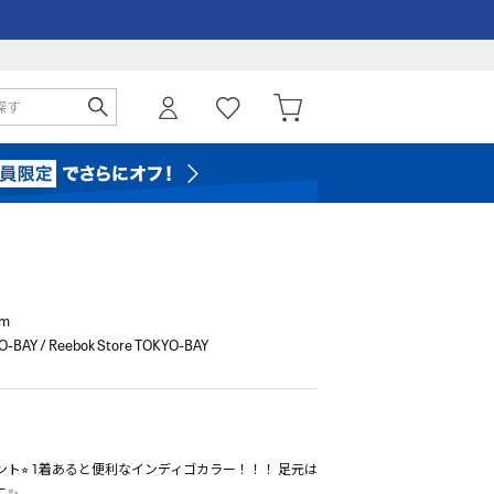
cm
-BAY / Reebok Store TOKYO-BAY
ト⭐︎ 1着あると便利なインディゴカラー！！！ 足元は
に✨