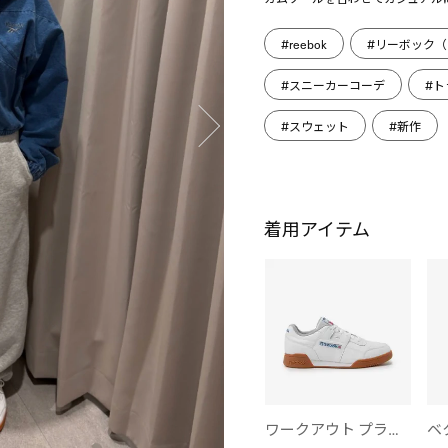
#reebok
#リーボック（R
#スニーカーコーデ
#ト
#スウェット
#新作
着用アイテム
ワークアウト プラス / WORKOUT PLUS （フットウェアホワイト）