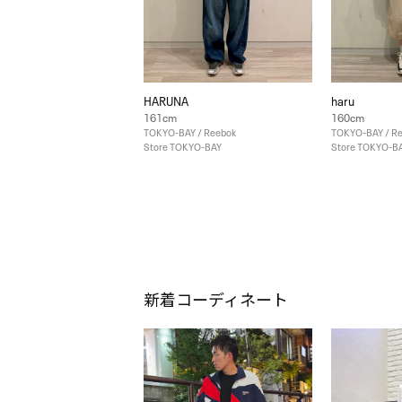
HARUNA
haru
161cm
160cm
TOKYO-BAY / Reebok
TOKYO-BAY / R
Store TOKYO-BAY
Store TOKYO-B
新着コーディネート