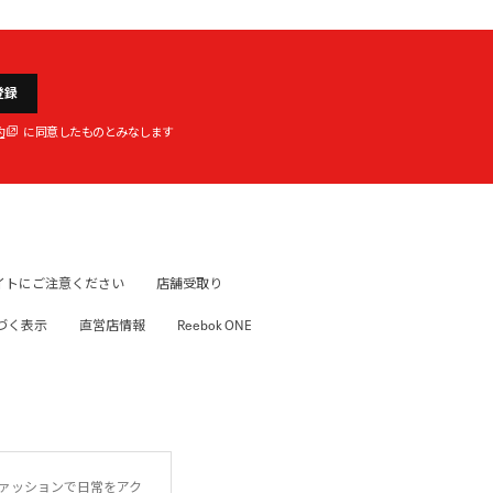
登録
約
に同意したものとみなします
イトにご注意ください
店舗受取り
づく表示
直営店情報
Reebok ONE
ファッションで日常をアク