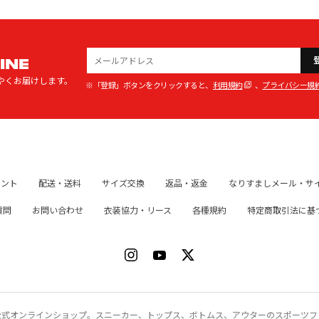
INE
やくお届けします。
※「登録」ボタンをクリックすると、
利用規約
、
プライバシー規
イント
配送・送料
サイズ交換
返品・返金
なりすましメール・サ
質問
お問い合わせ
衣装協力・リース
各種規約
特定商取引法に基
ク）公式オンラインショップ。スニーカー、トップス、ボトムス、アウターのスポーツ