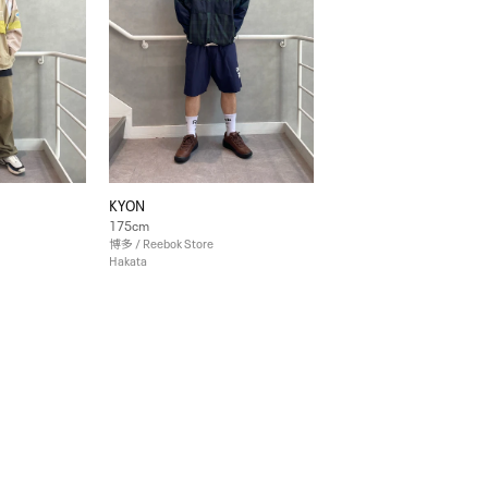
KYON
175cm
博多 / Reebok Store
Hakata