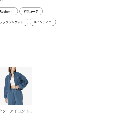
eebok）
#春コーデ
ラックジャケット
#インディゴ
ベクターアイコン トラックジャケット / STREET SPORT VECTOR ICON TRACK JACKET （ブルー）