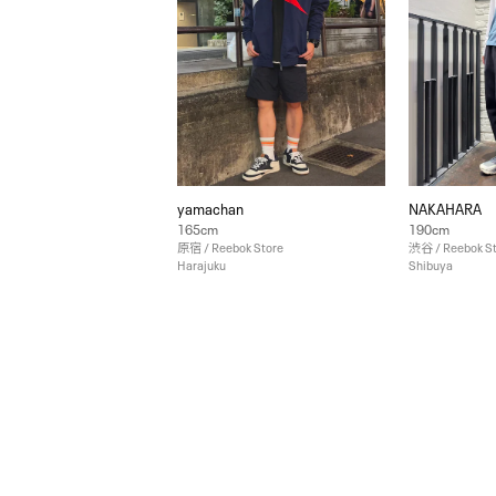
yamachan
NAKAHARA
165cm
190cm
原宿 / Reebok Store
渋谷 / Reebok S
Harajuku
Shibuya