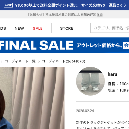
¥8,000以上で送料全額ポイント還元 サイズ交換¥0 返品OK
【お知らせ】熊本地域地震の影響による配送遅延
詳細
IDS
NEW
SALE
STORE
>
コーディネート一覧
>
コーディネート(26341070)
haru
身長：
160
所属：
TOKYO
2026.02.24
新作のトラックジャケットがポイン
ガムソールを合わせてカジュアル