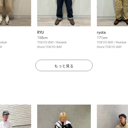
RYU
ryota
158cm
171cm
eebok
TOKYO-BAY / Reebok
TOKYO-BAY / Reebok
AY
Store TOKYO-BAY
Store TOKYO-BAY
もっと見る