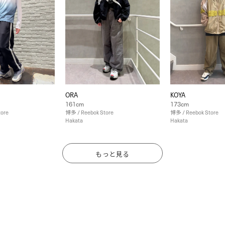
ORA
KOYA
161cm
173cm
tore
博多 / Reebok Store
博多 / Reebok Store
Hakata
Hakata
もっと見る