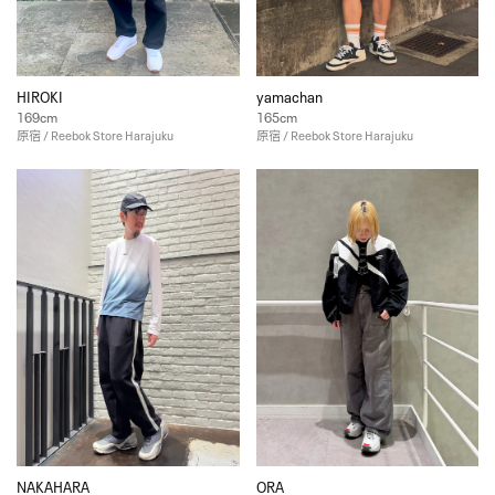
HIROKI
yamachan
169cm
165cm
原宿 / Reebok Store Harajuku
原宿 / Reebok Store Harajuku
NAKAHARA
ORA