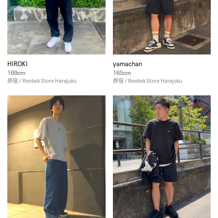
HIROKI
yamachan
169cm
165cm
原宿 / Reebok Store Harajuku
原宿 / Reebok Store Harajuku