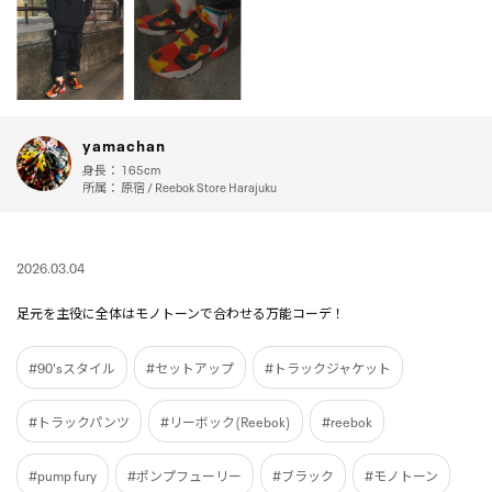
yamachan
身長：
165cm
所属：
原宿 / Reebok Store Harajuku
2026.03.04
足元を主役に全体はモノトーンで合わせる万能コーデ！
#90'sスタイル
#セットアップ
#トラックジャケット
#トラックパンツ
#リーボック(Reebok)
#reebok
#pump fury
#ポンプフューリー
#ブラック
#モノトーン