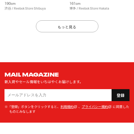
190cm
161cm
渋谷 / Reebok Store Shibuya
博多 / Reebok Store Hakata
もっと見る
MAIL MAGAZINE
新入荷やセール情報をいちはやくお届けします。
登録
※「登録」ボタンをクリックすると、
利用規約
、
プライバシー規約
に同意した
ものとみなします