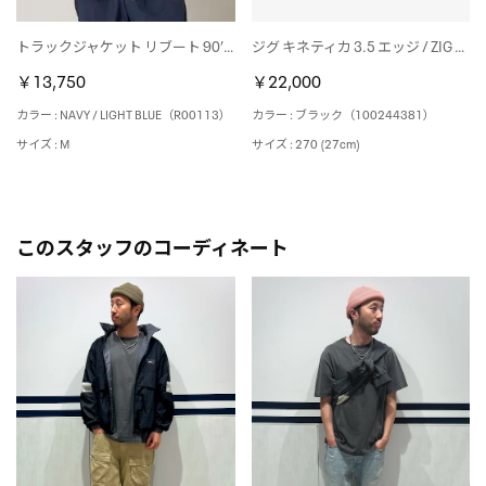
トラックジャケット リブート 90’s/Track Jacket REBOOT 90’s （NAVY / LIGHT BLUE）
ジグ キネティカ 3.5 エッジ / ZIG KINETICA 3.5 EDGE （ブラック）
￥13,750
￥22,000
カラー : NAVY / LIGHT BLUE（R00113）
カラー : ブラック（100244381）
サイズ : M
サイズ : 270 (27cm)
このスタッフのコーディネート