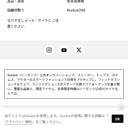
返品・返金
直営店情報
店舗受取り
ReebokONE
なりすましメール・サイトにご注
意ください
Reebok（リーボック）公式オンラインショップ。スニーカー、トップス、ボト
ムス、アウターのスポーツファッションで日常をアクティブに。フィットネスシ
ューズ＆ウェア、ランニングシューズのスポーツ仕様でパフォーマンスを最大限
に。豊富な品揃え、限定アイテム、会員限定特典はリーボック公式ECサイトな
らでは。
当サイトではCookieを使用します。Cookieの使用に関する詳細は「
Reebok 公式アプリを使って
OK
アプリを使う
プライバシー規約
」をご覧ください。
いち早く特別情報をゲットしよう
© Reebok All Rights reserved.