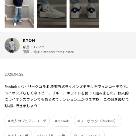
KYON
身長：
175cm
所属：
博多 / Reebok Store Hakata
2026.04.22
Reebok × パ・リーグコラボ 埼玉西武ライオンズモデルを使ったコーデです。
ライオンズらしくネイビー、ブルー、ホワイトを使って組みました。 個人的
にライオンズファンでもあるのでテンション上がりますね！ この靴を履いて
球場に行きましょう！
#大人カジュアルコーデ
#reebok
#リーボック（Reebok）
#大人コーデ
#シンプルコーデ
#シャツスタイル