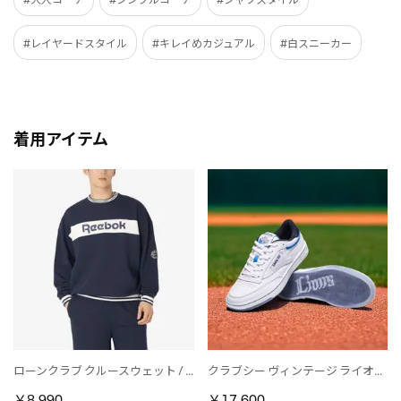
#レイヤードスタイル
#キレイめカジュアル
#白スニーカー
着用アイテム
ローンクラブ クルースウェット / LAWN CLUB CREW SWEAT （ネイビー）
クラブシー ヴィンテージ ライオンズ / CLUB C 85 VINTAGE LIONS
￥8,990
￥17,600