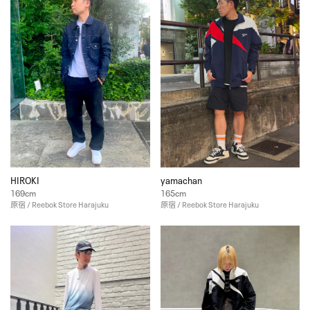
HIROKI
yamachan
169cm
165cm
原宿 / Reebok Store Harajuku
原宿 / Reebok Store Harajuku