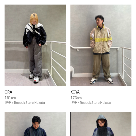
ORA
KOYA
161cm
173cm
博多 / Reebok Store Hakata
博多 / Reebok Store Hakata