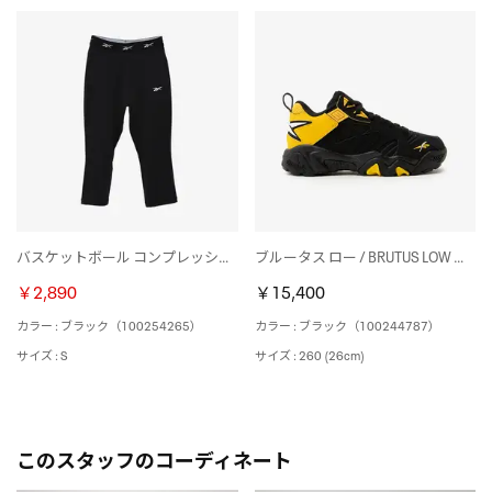
バスケットボール コンプレッションタイツ / ID BASKETBALL 3/4 COMPRESSION TIGHTS【返品不可商品】 （ブラック）
ブルータス ロー / BRUTUS LOW （ブラック）
￥2,890
￥15,400
カラー : ブラック（100254265）
カラー : ブラック（100244787）
サイズ : S
サイズ : 260 (26cm)
このスタッフのコーディネート