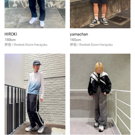
HIROKI
yamachan
169cm
165cm
原宿 / Reebok Store Harajuku
原宿 / Reebok Store Harajuku