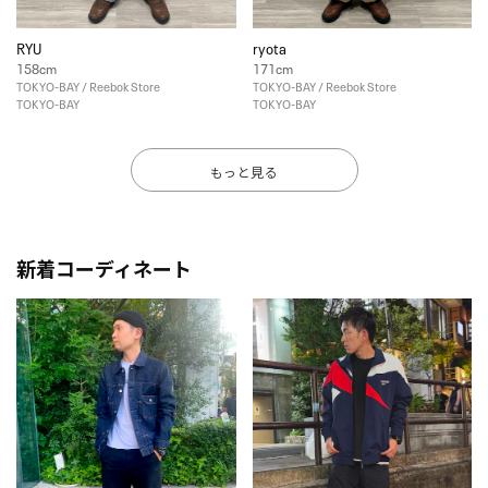
RYU
ryota
158cm
171cm
TOKYO-BAY / Reebok Store
TOKYO-BAY / Reebok Store
TOKYO-BAY
TOKYO-BAY
もっと見る
新着コーディネート