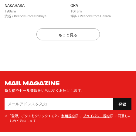
NAKAHARA
ORA
190cm
161cm
渋谷 / Reebok Store Shibuya
博多 / Reebok Store Hakata
もっと見る
MAIL MAGAZINE
新入荷やセール情報をいちはやくお届けします。
登録
※「登録」ボタンをクリックすると、
利用規約
、
プライバシー規約
に同意した
ものとみなします