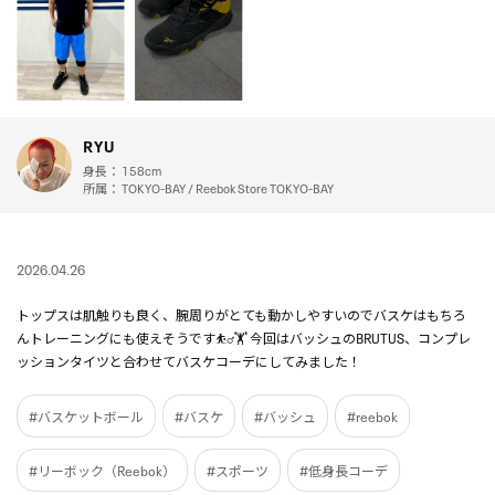
RYU
身長：
158cm
所属：
TOKYO-BAY / Reebok Store TOKYO-BAY
2026.04.26
トップスは肌触りも良く、腕周りがとても動かしやすいのでバスケはもちろ
んトレーニングにも使えそうです⛹️‍♂️🏋️ 今回はバッシュのBRUTUS、コンプレ
ッションタイツと合わせてバスケコーデにしてみました！
#バスケットボール
#バスケ
#バッシュ
#reebok
#リーボック（Reebok）
#スポーツ
#低身長コーデ