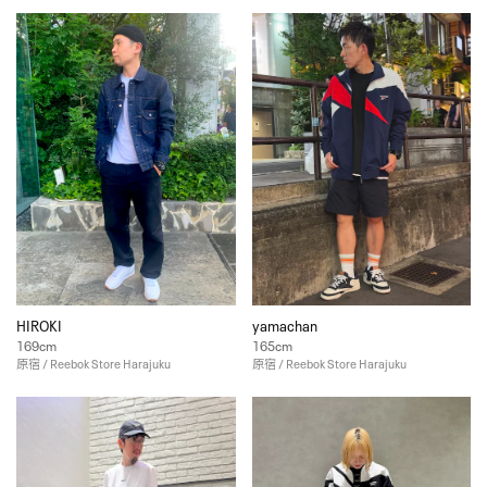
HIROKI
yamachan
169cm
165cm
原宿 / Reebok Store Harajuku
原宿 / Reebok Store Harajuku