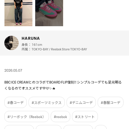
HARUNA
身長：
161cm
所属：
TOKYO-BAY / Reebok Store TOKYO-BAY
2026.05.07
BBC ICE CREAMとのコラボでBOARD FLIP復刻‼️ シンプルコーデでも足元明る
くなるのでオススメです💚🩷✨🔥
#春コーデ
#スポーツミックス
#デニムコーデ
#春服コーデ
#リーボック（Reebok）
#reebok
#ストリート