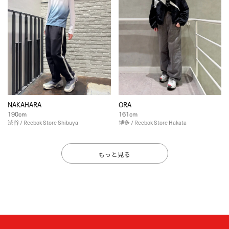
NAKAHARA
ORA
190cm
161cm
渋谷 / Reebok Store Shibuya
博多 / Reebok Store Hakata
もっと見る