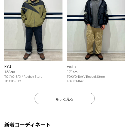
RYU
ryota
158cm
171cm
TOKYO-BAY / Reebok Store
TOKYO-BAY / Reebok Store
TOKYO-BAY
TOKYO-BAY
もっと見る
新着コーディネート