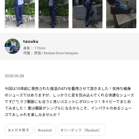
tasuku
身長：
170cm
所属：
原宿 / Reebok Store Harajuku
2026.05.09
今回は10年前に発売された復活のATVを着用させて頂きました！気持ち細身
のシューズではありますが、しっかりと足を包み込んでくれる快適なシューズ
です(^ ^) ラフ服装にも合うと思いスエットにポロシャツ！ネイビーでまとめ
てみました！ 夏は服装がシンプルになるからこそ、インパクトのあるシュー
ズでおしゃれを楽しみませんか？
#メガネ男子
#reebok
#リーボック（Reebok）