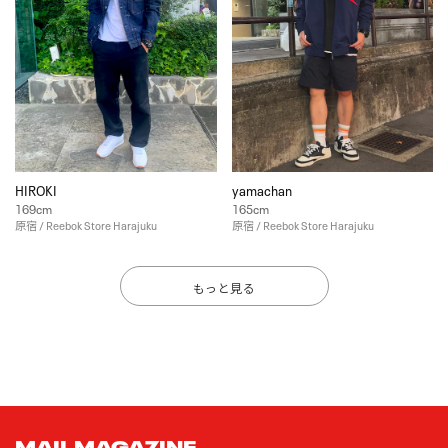
HIROKI
yamachan
169cm
165cm
原宿 / Reebok Store Harajuku
原宿 / Reebok Store Harajuku
もっと見る
MAIL MAGAZINE