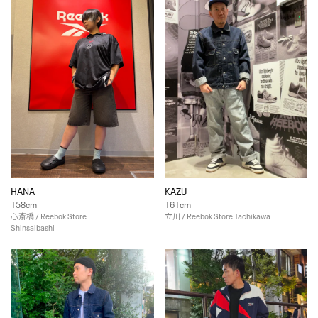
HANA
KAZU
158cm
161cm
心斎橋 / Reebok Store
立川 / Reebok Store Tachikawa
Shinsaibashi