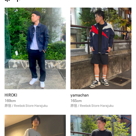
HIROKI
yamachan
169cm
165cm
原宿 / Reebok Store Harajuku
原宿 / Reebok Store Harajuku