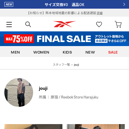
サイズ交換¥0 返品OK
【お知らせ】熊本地域地震の影響による配送遅延
詳細
MEN
WOMEN
KIDS
NEW
SALE
スタッフ一覧
jouji
jouji
所属：
原宿 / Reebok Store Harajuku