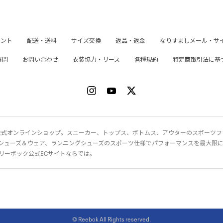
イント
配送・送料
サイズ交換
返品・返金
なりすましメール・サ
質問
お問い合わせ
衣装協力・リース
各種規約
特定商取引法に基
ク）公式オンラインショップ。スニーカー、トップス、ボトムス、アウターのスポーツ
シューズ＆ウェア、ランニングシューズのスポーツ仕様でパフォーマンスを最大限
リーボック公式ECサイトならでは。
© Reebok All Rights reserved.