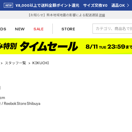
¥8,000以上で送料全額ポイント還元 サイズ交換¥0 返品OK
【お知らせ】熊本地域地震の影響による配送遅延
詳細
IDS
NEW
SALE
STORE
>
スタッフ一覧
>
KIKUCHI
I
cm
/ Reebok Store Shibuya