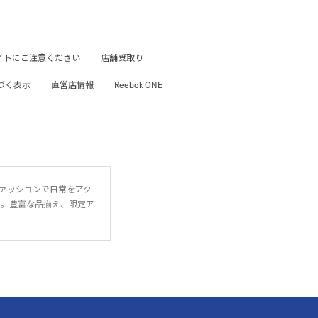
イトにご注意ください
店舗受取り
づく表示
直営店情報
Reebok ONE
ファッションで日常をアク
に。豊富な品揃え、限定ア