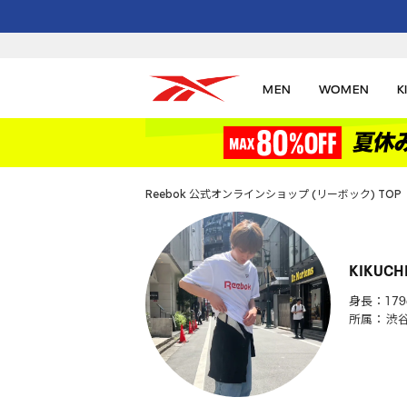
MEN
WOMEN
K
Reebok 公式オンラインショップ (リーボック) TOP
KIKUCH
身長：179
所属：
渋谷 