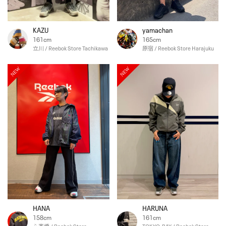
KAZU
yamachan
161cm
165cm
立川 / Reebok Store Tachikawa
原宿 / Reebok Store Harajuku
NEW
NEW
HANA
HARUNA
158cm
161cm