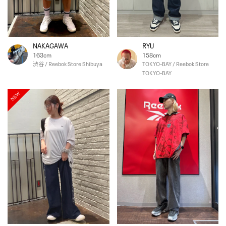
NAKAGAWA
RYU
163cm
158cm
渋谷 / Reebok Store Shibuya
TOKYO-BAY / Reebok Store
TOKYO-BAY
NEW