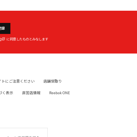
登録
約
に同意したものとみなします
イトにご注意ください
店舗受取り
づく表示
直営店情報
Reebok ONE