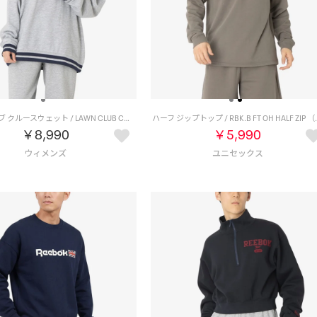
ローンクラブ クルースウェット / LAWN CLUB CREW SWEATSHIRT （グレー）
ハーフ ジップトップ / R
￥8,990
￥5,990