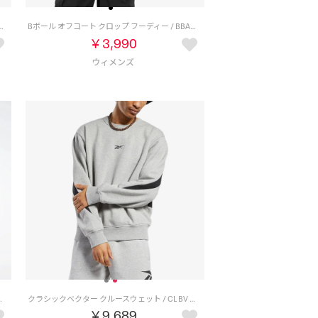
Length Crew Sweat (Womens) （T.Grey）
Bボール オフコート クロップ フーディー / BBALL OFF COURT CROP HOODIE （ブラック）
￥3,990
V CREW（ベクターネイビー）
クラシックベクター クルースウェット / CL BV CREW （ミディアムグレーヘザー）
￥9,689