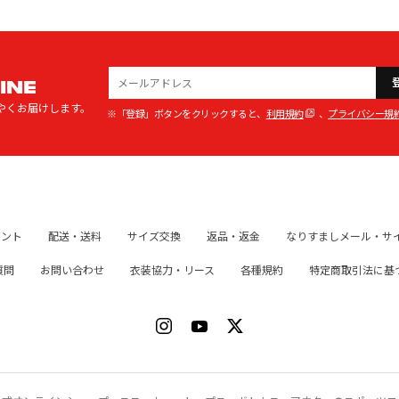
INE
やくお届けします。
※「登録」ボタンをクリックすると、
利用規約
、
プライバシー規
イント
配送・送料
サイズ交換
返品・返金
なりすましメール・サ
質問
お問い合わせ
衣装協力・リース
各種規約
特定商取引法に基