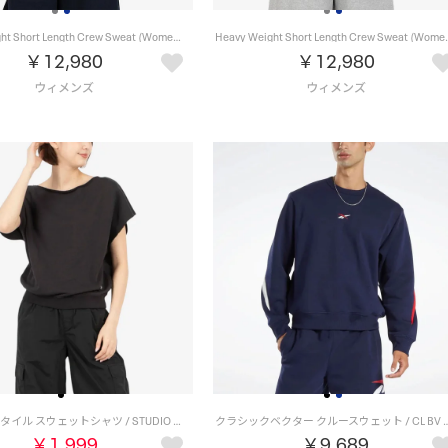
Heavy Weight Short Length Crew Sweat (Womens) （Navy）
Heavy Weight Short 
￥12,980
￥12,980
スタジオ スタイル スウェットシャツ / STUDIO STYLE SWEATSHIRT （ブラック）
クラシックベクター クルースウェット / CL B
￥1,999
￥9,689