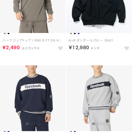
ハーフ ジップトップ / RBK.B FT OH HALF ZIP （グレー）
N×R ダンボールクルー （BLK）
￥2,490
￥12,980