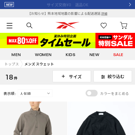
サイズ交換¥0 返品OK
【お知らせ】熊本地域地震の影響による配送遅延
詳細
MEN
WOMEN
KIDS
NEW
SALE
トップス
メンズ スウェット
18
絞り込む
サイズ
件
表示順 :
カラーをまとめる