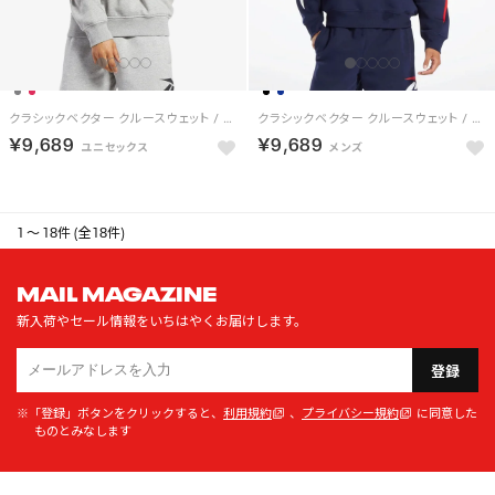
クラシックベクター クルースウェット / CL BV CREW （ミディアムグレーヘザー）
クラシックベクター クルースウェット / CL BV CREW（ベクターネイビー）
￥9,689
￥9,689
1 ～ 18件 (全18件)
MAIL MAGAZINE
新入荷やセール情報をいちはやくお届けします。
登録
※「登録」ボタンをクリックすると、
利用規約
、
プライバシー規約
に同意した
ものとみなします