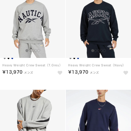
Heavy Weight Crew Sweat （T.Grey）
Heavy Weight Crew Sweat （Navy）
￥13,970
￥13,970