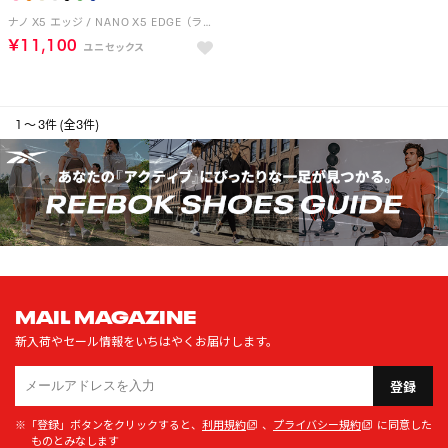
ナノ X5 エッジ / NANO X5 EDGE （ライム）
￥11,100
1 ～ 3件 (全3件)
MAIL MAGAZINE
新入荷やセール情報をいちはやくお届けします。
登録
※「登録」ボタンをクリックすると、
利用規約
、
プライバシー規約
に同意した
ものとみなします