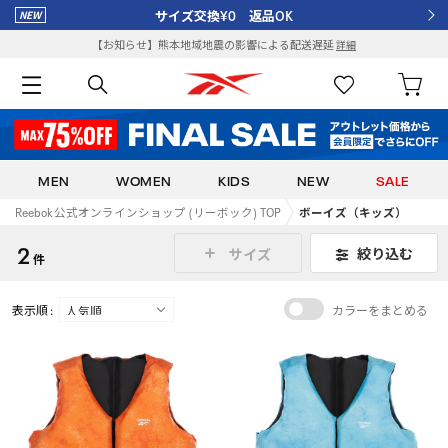
サイズ交換¥0 返品OK
【お知らせ】熊本地域地震の影響による配送遅延
詳細
MEN
WOMEN
KIDS
NEW
SALE
Reebok 公式オンラインショップ (リーボック) TOP
ボーイズ（キッズ）
2
絞り込む
サイズ
件
表示順 :
カラーをまとめる