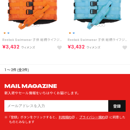
Reebok Swimwear 子供 総柄ライフジャケット （オレンジ）
Reebok Swimwear 子供 総柄ライフジャケット （ライトブルー）
￥3,432
￥3,432
1 ～ 2件 (全2件)
MAIL MAGAZINE
新入荷やセール情報をいちはやくお届けします。
登録
※「登録」ボタンをクリックすると、
利用規約
、
プライバシー規約
に同意した
ものとみなします