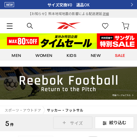
サイズ交換¥0 返品OK
【お知らせ】熊本地域地震の影響による配送遅延
詳細
MEN
WOMEN
KIDS
NEW
SALE
スポーツ・アウトドア
サッカー・フットサル
5
絞り込む
サイズ
件