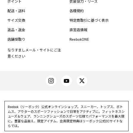
ポイント
衣装協力・リース
配送・送料
各種規約
サイズ交換
特定商取引に基づく表示
返品・返金
直営店情報
店舗受取り
ReebokONE
なりすましメール・サイトにご注
意ください
Reebok（リーボック）公式オンラインショップ。スニーカー、トップス、ボト
ムス、アウターのスポーツファッションで日常をアクティブに。フィットネスシ
ューズ＆ウェア、ランニングシューズのスポーツ仕様でパフォーマンスを最大限
に。豊富な品揃え、限定アイテム、会員限定特典はリーボック公式ECサイトな
らでは。