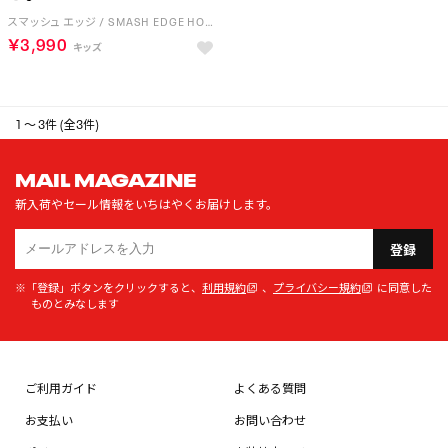
スマッシュ エッジ / SMASH EDGE HOOK & LOOP （ホワイト）
￥3,990
1 ～ 3件 (全3件)
MAIL MAGAZINE
新入荷やセール情報をいちはやくお届けします。
登録
※「登録」ボタンをクリックすると、
利用規約
、
プライバシー規約
に同意した
ものとみなします
ご利用ガイド
よくある質問
お支払い
お問い合わせ