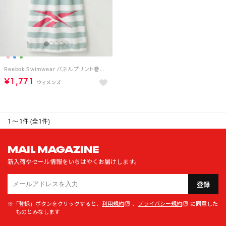
Reebok Swimwear パネルプリント巻きタオル （グリーン）
￥1,771
1 ～ 1件 (全1件)
MAIL MAGAZINE
新入荷やセール情報をいちはやくお届けします。
登録
※「登録」ボタンをクリックすると、
利用規約
、
プライバシー規約
に同意した
ものとみなします