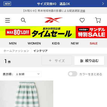
サイズ交換¥0 返品OK
【お知らせ】熊本地域地震の影響による配送遅延
詳細
MEN
WOMEN
KIDS
NEW
SALE
ホームファッション
インテリア
1
絞り込む
サイズ
件
表示順 :
カラーをまとめる