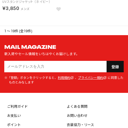
UVスタンドジャケット （ネイビー）
￥3,850
1 ～ 19件 (全19件)
MAIL MAGAZINE
新入荷やセール情報をいちはやくお届けします。
登録
※「登録」ボタンをクリックすると、
利用規約
、
プライバシー規約
に同意した
ものとみなします
ご利用ガイド
よくある質問
お支払い
お問い合わせ
ポイント
衣装協力・リース