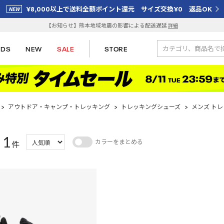
¥8,000以上で送料全額ポイント還元 サイズ交換¥0 返品OK
【お知らせ】熊本地域地震の影響による配送遅延
詳細
IDS
NEW
SALE
STORE
>
アウトドア・キャンプ・トレッキング
>
トレッキングシューズ
>
メンズ ト
1
カラーをまとめる
：
件