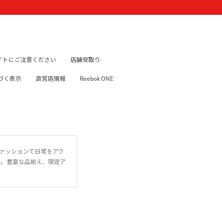
イトにご注意ください
店舗受取り
づく表示
直営店情報
Reebok ONE
ファッションで日常をアク
に。豊富な品揃え、限定ア