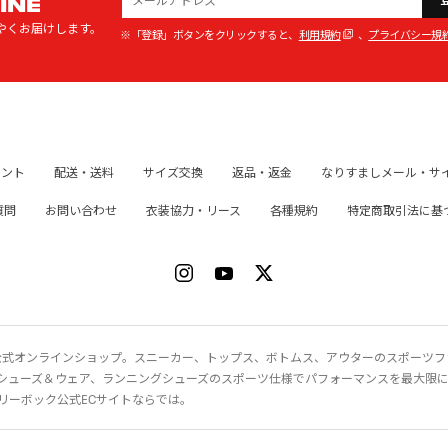
INE
やくお届けします。
※「登録」ボタンをクリックすると、
利用規約
、
プライバシー規
イント
配送・送料
サイズ交換
返品・返金
なりすましメール・サ
質問
お問い合わせ
衣装協力・リース
各種規約
特定商取引法に基
ク）公式オンラインショップ。スニーカー、トップス、ボトムス、アウターのスポーツ
シューズ＆ウェア、ランニングシューズのスポーツ仕様でパフォーマンスを最大限
リーボック公式ECサイトならでは。