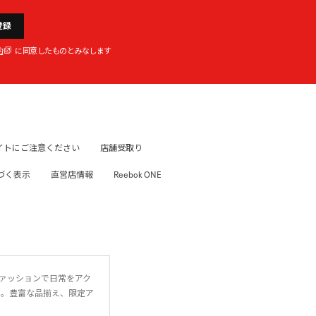
登録
約
に同意したものとみなします
イトにご注意ください
店舗受取り
づく表示
直営店情報
Reebok ONE
ファッションで日常をアク
に。豊富な品揃え、限定ア