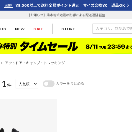
¥8,000以上で送料全額ポイント還元 サイズ交換¥0 返品OK
【お知らせ】熊本地域地震の影響による配送遅延
詳細
IDS
NEW
SALE
STORE
>
アウトドア・キャンプ・トレッキング
1
カラーをまとめる
：
件