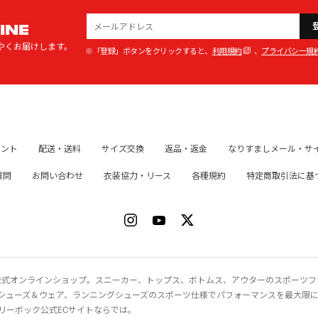
INE
やくお届けします。
※「登録」ボタンをクリックすると、
利用規約
、
プライバシー規
イント
配送・送料
サイズ交換
返品・返金
なりすましメール・サ
質問
お問い合わせ
衣装協力・リース
各種規約
特定商取引法に基
ク）公式オンラインショップ。スニーカー、トップス、ボトムス、アウターのスポーツ
シューズ＆ウェア、ランニングシューズのスポーツ仕様でパフォーマンスを最大限
リーボック公式ECサイトならでは。