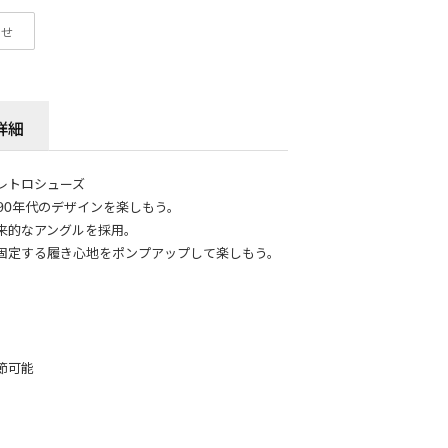
わせ
詳細
レトロシューズ
履いて90年代のデザインを楽しもう。
来的なアングルを採用。
固定する履き心地をポンプアップして楽しもう。
節可能