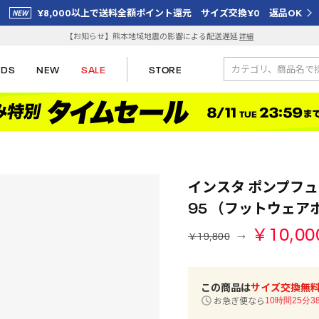
¥8,000以上で送料全額ポイント還元 サイズ交換¥0 返品OK
【お知らせ】熊本地域地震の影響による配送遅延
詳細
IDS
NEW
SALE
STORE
インスタ ポンプフューリ
95 （フットウェア
￥10,00
￥19,800
この商品は
サイズ交換無
お急ぎ便なら
10時間25分3