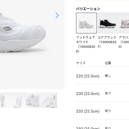
バリエーション
フットウェア
コアブラック
アラバ
ホワイト
（10000835
（100
（10000835
7）
0）
6）
サイズ
在庫
220 (22.0cm)
無し
230 (23.0cm)
有り
235 (23.5cm)
有り
240 (24.0cm)
有り