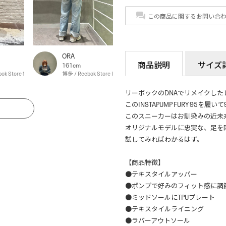
この商品に関するお問い合
ORA
商品説明
サイズ
161cm
ok Store Shibuya
博多 / Reebok Store Hakata
リーボックのDNAでリメイクした
このINSTAPUMP FURY 95を
る
このスニーカーはお馴染みの近未
オリジナルモデルに忠実な、足を
試してみればわかるはず。
【商品特徴】
●テキスタイルアッパー
●ポンプで好みのフィット感に調
●ミッドソールにTPUプレート
●テキスタイルライニング
●ラバーアウトソール