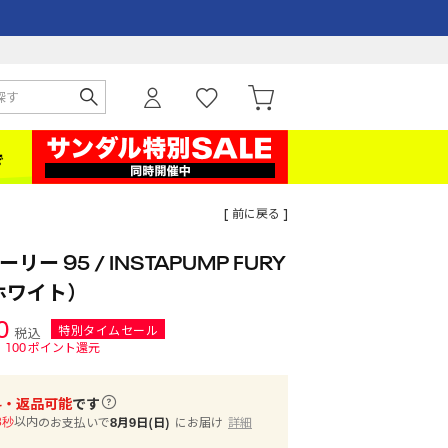
[ 前に戻る ]
ー 95 / INSTAPUMP FURY
ホワイト）
0
特別タイムセール
税込
100
ポイント還元
料・返品可能
です
以内
のお支払いで
8月9日(日)
にお届け
詳細
7秒