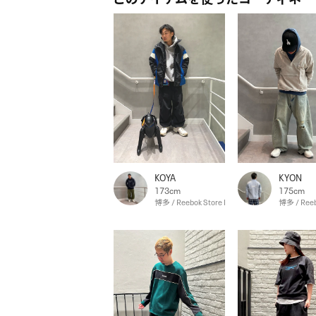
KOYA
KYON
173cm
175cm
博多 / Reebok Store Hakata
博多 / Reeb