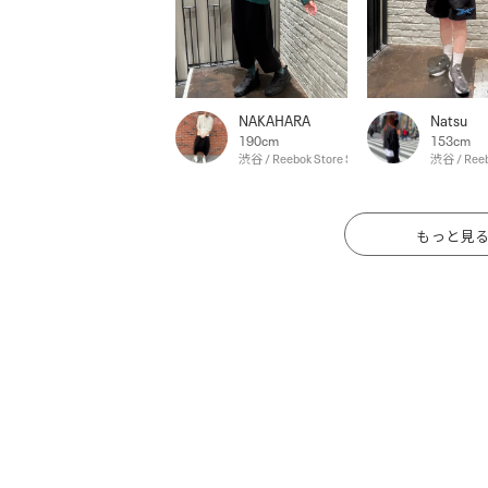
NAKAHARA
Natsu
190cm
153cm
渋谷 / Reebok Store Shibuya
渋谷 / Reeb
もっと見