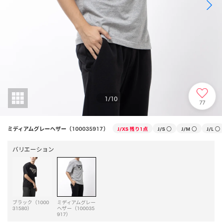
1
/
10
77
ミディアムグレーヘザー（100035917）
J/XS
残り1点
J/S
○
J/M
○
J/L
○
バリエーション
ブラック（1000
ミディアムグレー
31580）
ヘザー（100035
917）