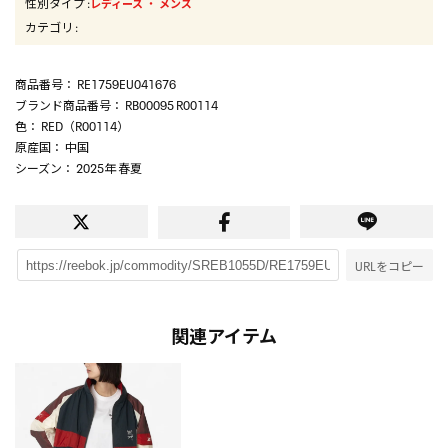
性別タイプ
:
・
レディース
メンズ
カテゴリ
:
商品番号
： RE1759EU041676
ブランド商品番号
： RB00095 R00114
色
： RED（R00114）
原産国
： 中国
シーズン
： 2025年 春夏
URLをコピー
関連アイテム