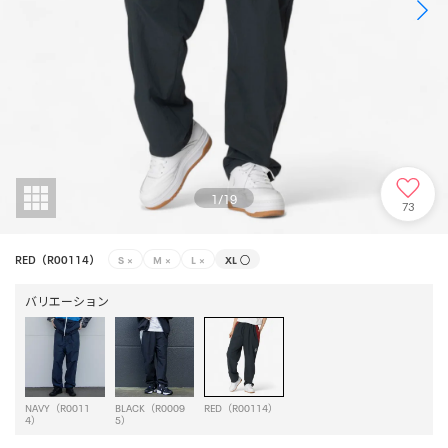
1
/
19
73
RED（R00114）
S
×
M
×
L
×
XL
○
バリエーション
NAVY（R0011
BLACK（R0009
RED（R00114）
4）
5）