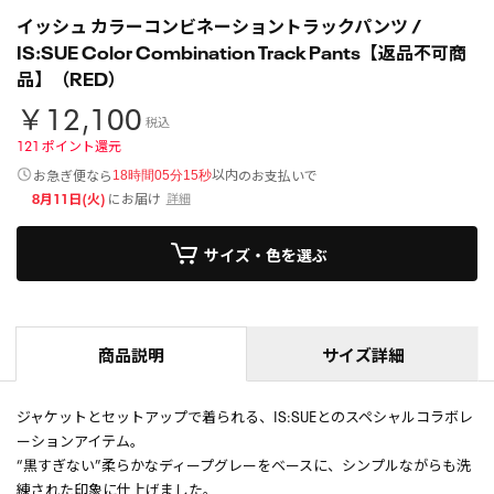
イッシュ カラーコンビネーショントラックパンツ /
IS:SUE Color Combination Track Pants【返品不可商
品】（RED）
￥12,100
税込
121
ポイント還元
以内
お急ぎ便なら
のお支払いで
18時間05分15秒
8月11日(火)
にお届け
詳細
サイズ・色を選ぶ
商品説明
サイズ詳細
ジャケットとセットアップで着られる、IS:SUEとのスペシャルコラボレ
ーションアイテム。
“黒すぎない”柔らかなディープグレーをベースに、シンプルながらも洗
練された印象に仕上げました。