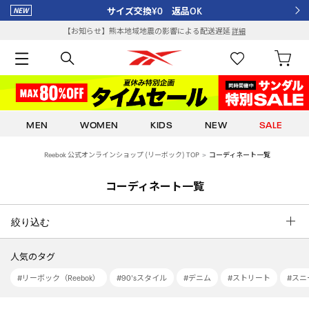
サイズ交換¥0 返品OK
【お知らせ】熊本地域地震の影響による配送遅延
詳細
MEN
WOMEN
KIDS
NEW
SALE
Reebok 公式オンラインショップ (リーボック) TOP
コーディネート一覧
コーディネート一覧
絞り込む
人気のタグ
#リーボック（Reebok）
#90'sスタイル
#デニム
#ストリート
#スニ