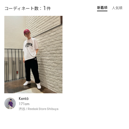
1
新着順
コーディネート数：
件
人気順
Kentö
171cm
渋谷 / Reebok Store Shibuya