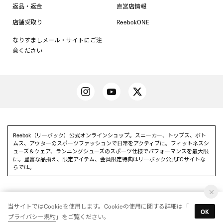
返品・返金
直営店情報
店舗受取り
ReebokONE
なりすましメール・サイトにご注
意ください
Reebok（リーボック）公式オンラインショップ。スニーカー、トップス、ボト
ムス、アウターのスポーツファッションで日常をアクティブに。フィットネスシ
ューズ＆ウェア、ランニングシューズのスポーツ仕様でパフォーマンスを最大限
に。豊富な品揃え、限定アイテム、会員限定特典はリーボック公式ECサイトな
らでは。
当サイトではCookieを使用します。Cookieの使用に関する詳細は「
Reebok 公式アプリを使って
OK
アプリを使う
プライバシー規約
」をご覧ください。
いち早く特別情報をゲットしよう
© Reebok All Rights reserved.