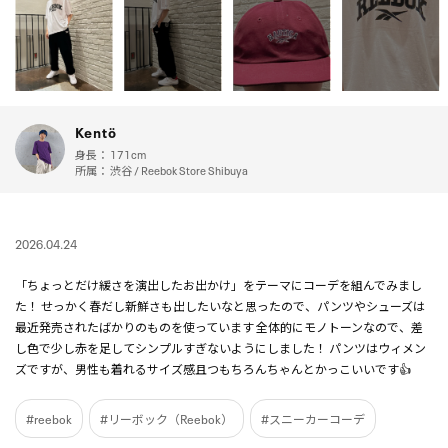
Kentö
身長：
171cm
所属：
渋谷 / Reebok Store Shibuya
2026.04.24
「ちょっとだけ緩さを演出したお出かけ」をテーマにコーデを組んでみまし
た！ せっかく春だし新鮮さも出したいなと思ったので、パンツやシューズは
最近発売されたばかりのものを使っています 全体的にモノトーンなので、差
し色で少し赤を足してシンプルすぎないようにしました！ パンツはウィメン
ズですが、男性も着れるサイズ感且つもちろんちゃんとかっこいいです👍
#reebok
#リーボック（Reebok）
#スニーカーコーデ