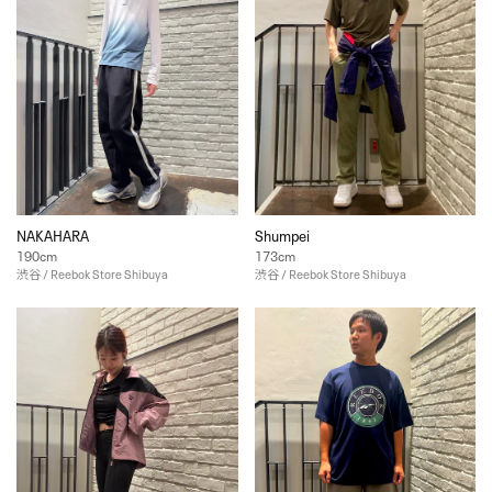
NAKAHARA
Shumpei
190cm
173cm
渋谷 / Reebok Store Shibuya
渋谷 / Reebok Store Shibuya