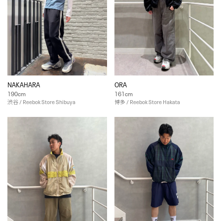
NAKAHARA
ORA
190cm
161cm
渋谷 / Reebok Store Shibuya
博多 / Reebok Store Hakata