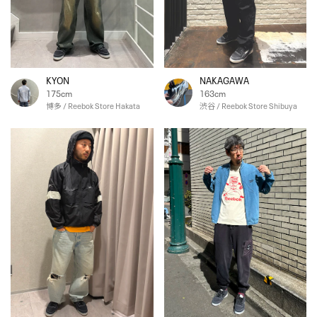
KYON
NAKAGAWA
175cm
163cm
博多 / Reebok Store Hakata
渋谷 / Reebok Store Shibuya