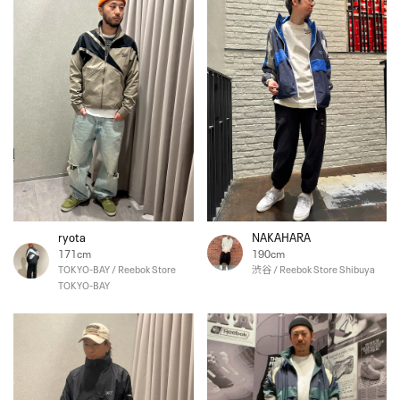
ryota
NAKAHARA
171cm
190cm
TOKYO-BAY / Reebok Store
渋谷 / Reebok Store Shibuya
TOKYO-BAY