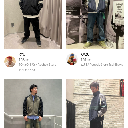
RYU
KAZU
158cm
161cm
TOKYO-BAY / Reebok Store
立川 / Reebok Store Tachikawa
TOKYO-BAY