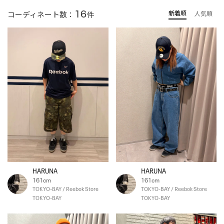
16
新着順
コーディネート数：
件
人気順
HARUNA
HARUNA
161cm
161cm
TOKYO-BAY / Reebok Store
TOKYO-BAY / Reebok Store
TOKYO-BAY
TOKYO-BAY