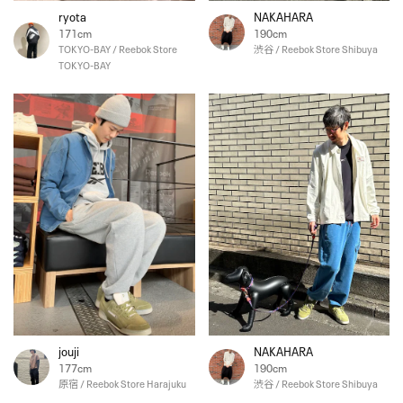
ryota
NAKAHARA
171cm
190cm
TOKYO-BAY / Reebok Store
渋谷 / Reebok Store Shibuya
TOKYO-BAY
jouji
NAKAHARA
177cm
190cm
原宿 / Reebok Store Harajuku
渋谷 / Reebok Store Shibuya