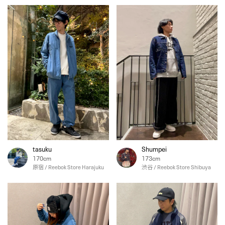
tasuku
Shumpei
170cm
173cm
原宿 / Reebok Store Harajuku
渋谷 / Reebok Store Shibuya