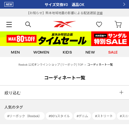
サイズ交換¥0 返品OK
【お知らせ】熊本地域地震の影響による配送遅延
詳細
MEN
WOMEN
KIDS
NEW
SALE
Reebok 公式オンラインショップ (リーボック) TOP
コーディネート一覧
コーディネート一覧
絞り込む
人気のタグ
#リーボック（Reebok）
#90'sスタイル
#デニム
#ストリート
#スニ