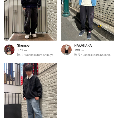
Shumpei
NAKAHARA
173cm
190cm
渋谷 / Reebok Store Shibuya
渋谷 / Reebok Store Shibuya