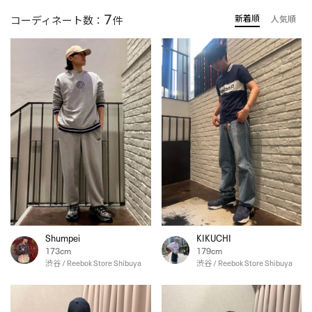
7
新着順
コーディネート数：
件
人気順
Shumpei
KIKUCHI
173cm
179cm
渋谷 / Reebok Store Shibuya
渋谷 / Reebok Store Shibuya