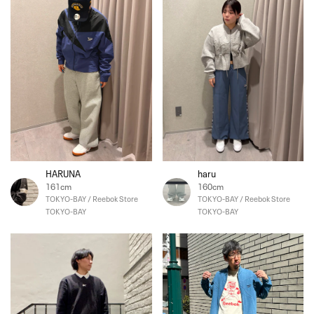
HARUNA
haru
161cm
160cm
TOKYO-BAY / Reebok Store
TOKYO-BAY / Reebok Store
TOKYO-BAY
TOKYO-BAY