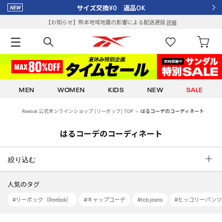
サイズ交換¥0 返品OK
【お知らせ】熊本地域地震の影響による配送遅延
詳細
MEN
WOMEN
KIDS
NEW
SALE
Reebok 公式オンラインショップ (リーボック) TOP
はるコーデのコーディネート
はるコーデのコーディネート
絞り込む
人気のタグ
#リーボック（Reebok）
#キャップコーデ
#tcb jeans
#ヒッコリーパンツ