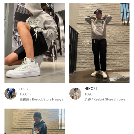
snuhs
HIROKI
168cm
169cm
名古屋 / Reebok Store Nagoya
渋谷 / Reebok Store Shibuya