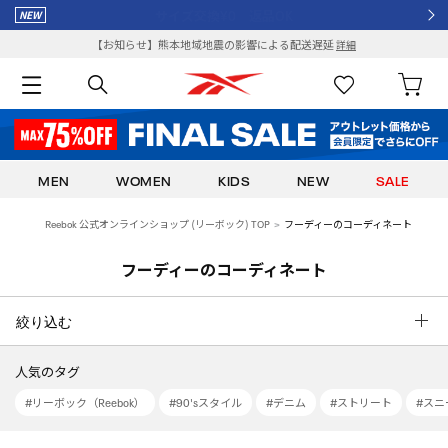
¥8,000以上で送料全額ポイント還元
【お知らせ】熊本地域地震の影響による配送遅延
詳細
MEN
WOMEN
KIDS
NEW
SALE
Reebok 公式オンラインショップ (リーボック) TOP
フーディーのコーディネート
フーディーのコーディネート
絞り込む
人気のタグ
#リーボック（Reebok）
#90'sスタイル
#デニム
#ストリート
#スニ