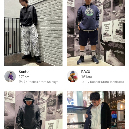
Kentö
KAZU
171cm
161cm
渋谷 / Reebok Store Shibuya
立川 / Reebok Store Tachikawa