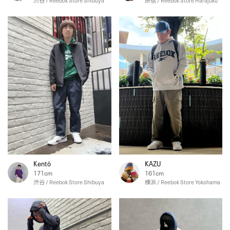
渋谷 / Reebok Store Shibuya
原宿 / Reebok Store Harajuku
Kentö
KAZU
171cm
161cm
渋谷 / Reebok Store Shibuya
横浜 / Reebok Store Yokohama