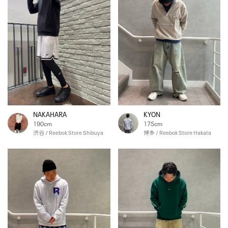
NAKAHARA
KYON
190cm
175cm
渋谷 / Reebok Store Shibuya
博多 / Reebok Store Hakata