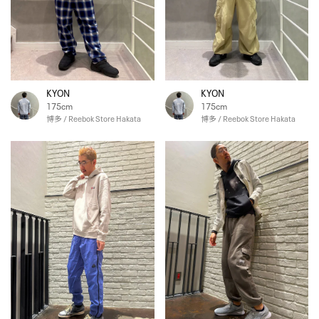
KYON
KYON
175cm
175cm
博多 / Reebok Store Hakata
博多 / Reebok Store Hakata