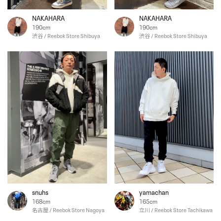
NAKAHARA
NAKAHARA
190cm
190cm
渋谷 / Reebok Store Shibuya
渋谷 / Reebok Store Shibuya
snuhs
yamachan
168cm
165cm
名古屋 / Reebok Store Nagoya
立川 / Reebok Store Tachikawa