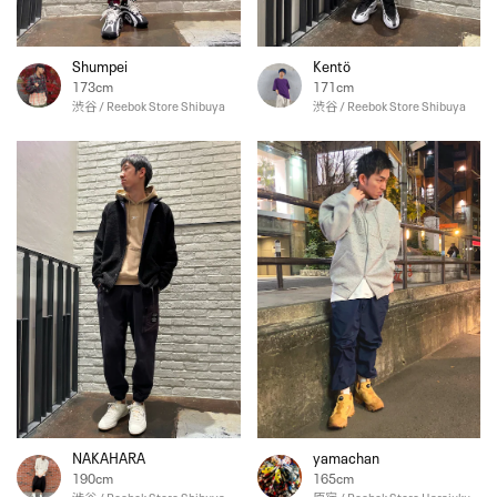
Shumpei
Kentö
173cm
171cm
渋谷 / Reebok Store Shibuya
渋谷 / Reebok Store Shibuya
NAKAHARA
yamachan
190cm
165cm