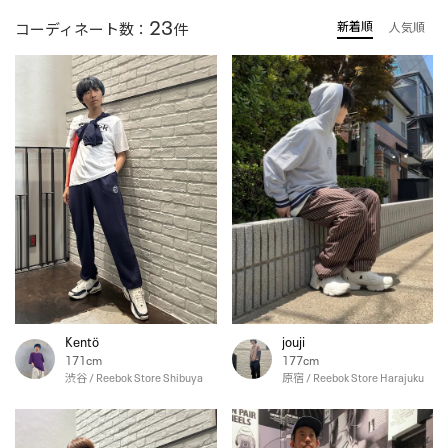
23
新着順
コーディネート数：
件
人気順
Kentö
jouji
171cm
177cm
渋谷 / Reebok Store Shibuya
原宿 / Reebok Store Harajuku