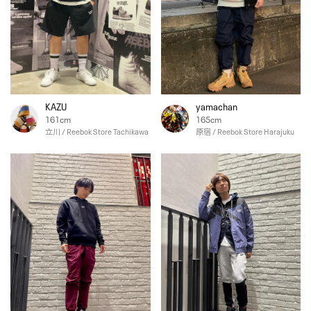
KAZU
yamachan
161cm
165cm
立川 / Reebok Store Tachikawa
原宿 / Reebok Store Harajuku