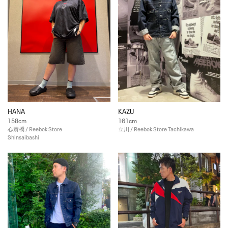
HANA
KAZU
158cm
161cm
心斎橋 / Reebok Store
立川 / Reebok Store Tachikawa
Shinsaibashi