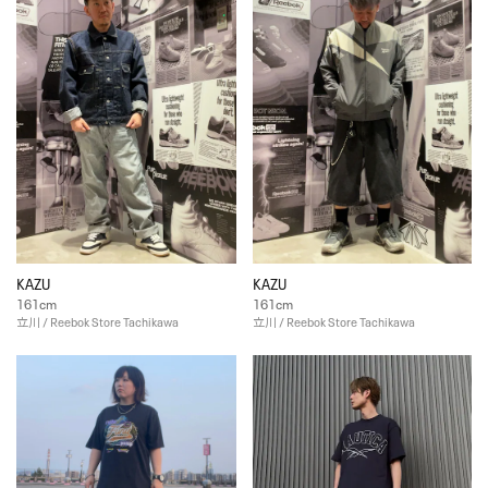
KAZU
KAZU
161cm
161cm
立川 / Reebok Store Tachikawa
立川 / Reebok Store Tachikawa