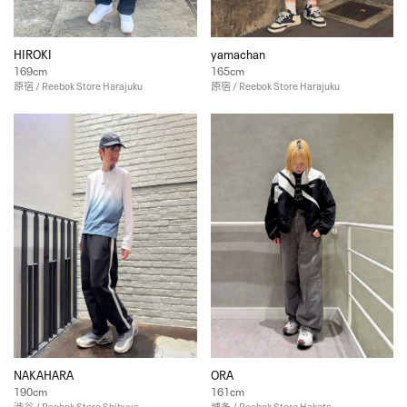
HIROKI
yamachan
169cm
165cm
原宿 / Reebok Store Harajuku
原宿 / Reebok Store Harajuku
NAKAHARA
ORA
190cm
161cm
渋谷 / Reebok Store Shibuya
博多 / Reebok Store Hakata