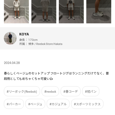
KOYA
身長：
173cm
所属：
博多 / Reebok Store Hakata
2024.04.28
春らしくベージュのセットアップ フロートジグはランニングだけでなく、普
段用としてもめちゃくちゃ可愛い👍
#リーボック(Reebok)
#reebok
#春コーデ
#短パン
#パーカー
#ベージュ
#カジュアル
#スポーツミックス