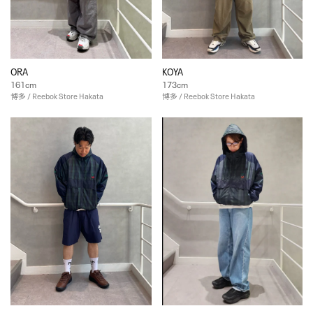
ORA
KOYA
161cm
173cm
博多 / Reebok Store Hakata
博多 / Reebok Store Hakata