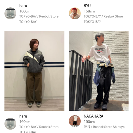
haru
RYU
160cm
158cm
TOKYO-BAY / Reebok Store
TOKYO-BAY / Reebok Store
TOKYO-BAY
TOKYO-BAY
haru
NAKAHARA
160cm
190cm
TOKYO-BAY / Reebok Store
渋谷 / Reebok Store Shibuya
TOKYO-BAY