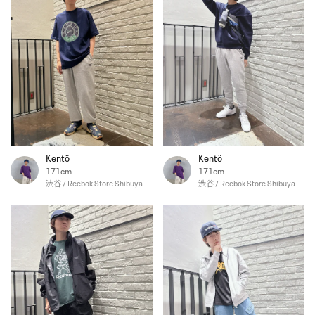
Kentö
Kentö
171cm
171cm
渋谷 / Reebok Store Shibuya
渋谷 / Reebok Store Shibuya