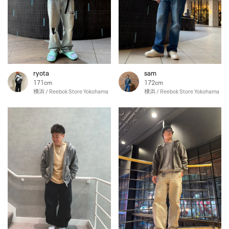
ryota
sam
171cm
172cm
横浜 / Reebok Store Yokohama
横浜 / Reebok Store Yokohama