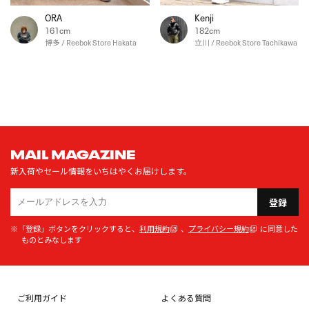
ORA
Kenji
161cm
182cm
博多 / Reebok Store Hakata
立川 / Reebok Store Tachikawa
MAIL MAGAZINE
新入荷やセール情報をいちはやくお届けします。
登録
※「登録」ボタンをクリックすると、
利用規約
、
プライバシー規約
に同意した
ものとみなします
ご利用ガイド
よくある質問