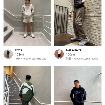
KOYA
NAKAHARA
173cm
190cm
博多 / Reebok Store Hakata
渋谷 / Reebok Store Shibuya