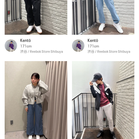
Kentö
Kentö
171cm
171cm
渋谷 / Reebok Store Shibuya
渋谷 / Reebok Store Shibuya