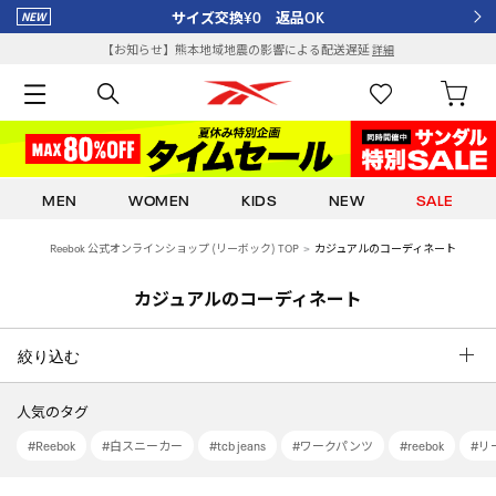
¥8,000以上で送料全額ポイント還元
【お知らせ】熊本地域地震の影響による配送遅延
詳細
MEN
WOMEN
KIDS
NEW
SALE
Reebok 公式オンラインショップ (リーボック) TOP
カジュアルのコーディネート
カジュアルのコーディネート
絞り込む
人気のタグ
#Reebok
#白スニーカー
#tcb jeans
#ワークパンツ
#reebok
#リー