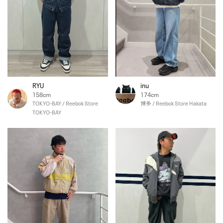
RYU
inu
158cm
174cm
TOKYO-BAY / Reebok Store
博多 / Reebok Store Hakata
TOKYO-BAY