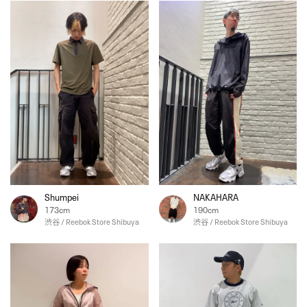
Shumpei
NAKAHARA
173cm
190cm
渋谷 / Reebok Store Shibuya
渋谷 / Reebok Store Shibuya