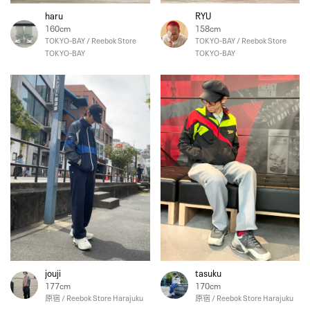
haru
RYU
160cm
158cm
TOKYO-BAY / Reebok Store
TOKYO-BAY / Reebok Store
TOKYO-BAY
TOKYO-BAY
jouji
tasuku
177cm
170cm
原宿 / Reebok Store Harajuku
原宿 / Reebok Store Harajuku