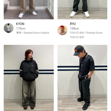
KYON
RYU
175cm
158cm
博多 / Reebok Store Hakata
TOKYO-BAY / Reebok Store
TOKYO-BAY