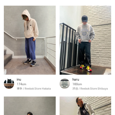
inu
haru
174cm
160cm
博多 / Reebok Store Hakata
渋谷 / Reebok Store Shibuya