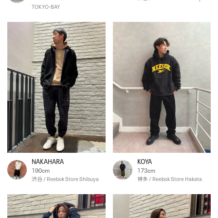
TOKYO-BAY
NAKAHARA
KOYA
190cm
173cm
渋谷 / Reebok Store Shibuya
博多 / Reebok Store Hakata