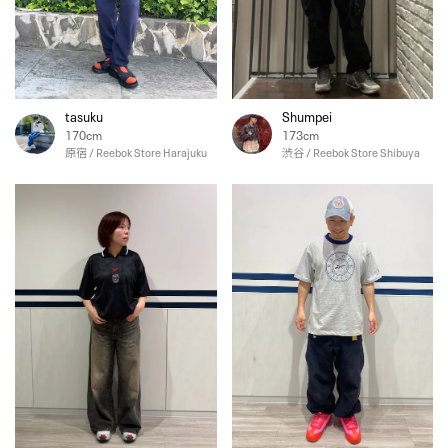
tasuku
Shumpei
170cm
173cm
原宿 / Reebok Store Harajuku
渋谷 / Reebok Store Shibuya