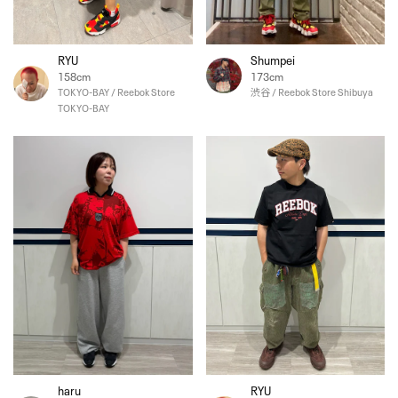
RYU
Shumpei
158cm
173cm
TOKYO-BAY / Reebok Store
渋谷 / Reebok Store Shibuya
TOKYO-BAY
haru
RYU