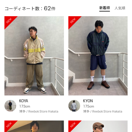
62
新着順
コーディネート数：
件
人気順
NEW
NEW
KOYA
KYON
173cm
175cm
博多 / Reebok Store Hakata
博多 / Reebok Store Hakata
NEW
NEW