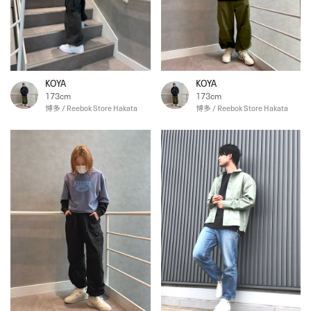
KOYA
KOYA
173cm
173cm
博多 / Reebok Store Hakata
博多 / Reebok Store Hakata