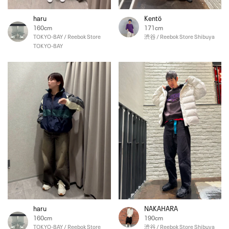
haru
Kentö
160cm
171cm
TOKYO-BAY / Reebok Store
渋谷 / Reebok Store Shibuya
TOKYO-BAY
haru
NAKAHARA
160cm
190cm
TOKYO-BAY / Reebok Store
渋谷 / Reebok Store Shibuya