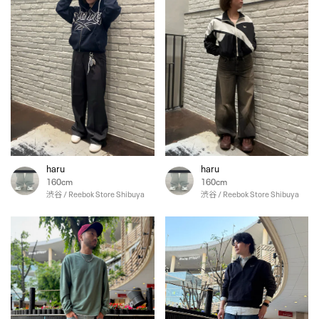
haru
haru
160cm
160cm
渋谷 / Reebok Store Shibuya
渋谷 / Reebok Store Shibuya