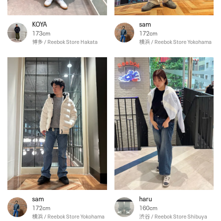
KOYA
sam
173cm
172cm
博多 / Reebok Store Hakata
横浜 / Reebok Store Yokohama
sam
haru
172cm
160cm
横浜 / Reebok Store Yokohama
渋谷 / Reebok Store Shibuya