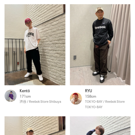
Kentö
RYU
171cm
158cm
渋谷 / Reebok Store Shibuya
TOKYO-BAY / Reebok Store
TOKYO-BAY