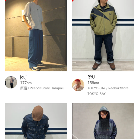
jouji
RYU
177cm
158cm
原宿 / Reebok Store Harajuku
TOKYO-BAY / Reebok Store
TOKYO-BAY