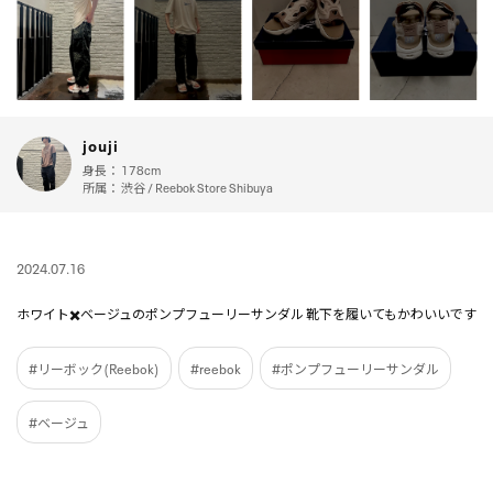
jouji
身長：
178cm
所属：
渋谷 / Reebok Store Shibuya
2024.07.16
ホワイト✖️ベージュのポンプフューリーサンダル 靴下を履いてもかわいいです
#リーボック(Reebok)
#reebok
#ポンプフューリーサンダル
#ベージュ