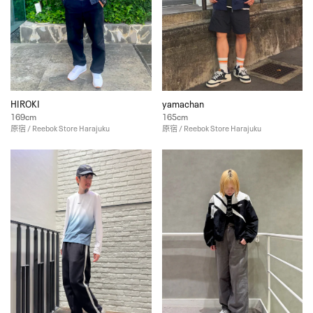
HIROKI
yamachan
169cm
165cm
原宿 / Reebok Store Harajuku
原宿 / Reebok Store Harajuku