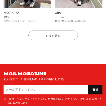
NAKAHARA
ORA
190cm
161cm
渋谷 / Reebok Store Shibuya
博多 / Reebok Store Hakata
もっと見る
MAIL MAGAZINE
新入荷やセール情報をいちはやくお届けします。
登録
※「登録」ボタンをクリックすると、
利用規約
、
プライバシー規約
に同意した
ものとみなします