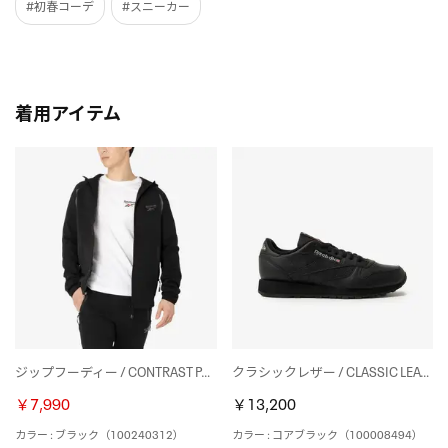
#初春コーデ
#スニーカー
着用アイテム
ジップフーディー / CONTRAST PANEL ZIP HOODY （ブラック）
クラシックレザー / CLASSIC LEATHER （コアブラック）
￥7,990
￥13,200
カラー : ブラック（100240312）
カラー : コアブラック（100008494）