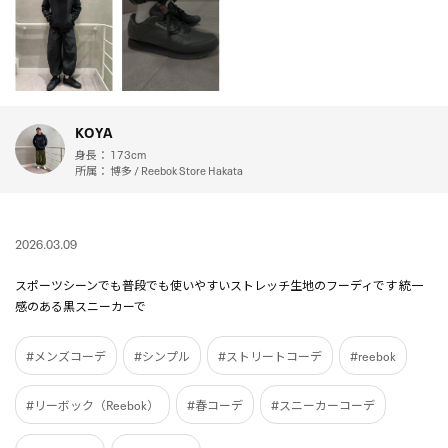
KOYA
身長：
173cm
所属：
博多 / Reebok Store Hakata
2026.03.09
スポーツシーンでも普段でも使いやすいストレッチ生地のフーディです 統一
感のある黒スニーカーで
#メンズコーデ
#シンプル
#ストリートコーデ
#reebok
#リーボック（Reebok）
#春コーデ
#スニーカーコーデ