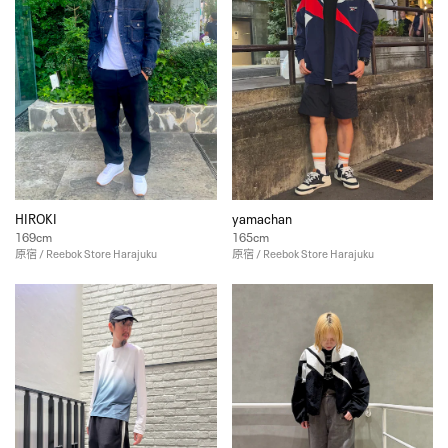
HIROKI
yamachan
169cm
165cm
原宿 / Reebok Store Harajuku
原宿 / Reebok Store Harajuku