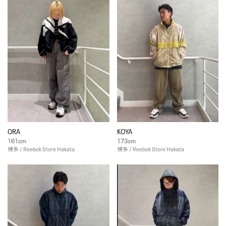
ORA
KOYA
161cm
173cm
博多 / Reebok Store Hakata
博多 / Reebok Store Hakata