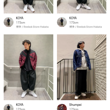
KOYA
KOYA
173cm
173cm
博多 / Reebok Store Hakata
博多 / Reebok Store Hakata
KOYA
Shumpei
173cm
173cm