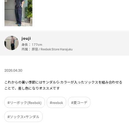
jouji
身長：
177cm
所属：
原宿 / Reebok Store Harajuku
2026.04.30
これからの暑い季節にはサンダル💦 カラーが入ったソックスを組み合わせる
ことで、差し色になりオススメです
#リーボック(Reebok)
#reebok
#夏コーデ
#ソックス×サンダル