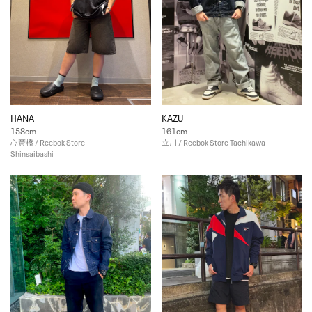
HANA
KAZU
158cm
161cm
心斎橋 / Reebok Store
立川 / Reebok Store Tachikawa
Shinsaibashi