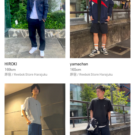
HIROKI
yamachan
169cm
165cm
原宿 / Reebok Store Harajuku
原宿 / Reebok Store Harajuku