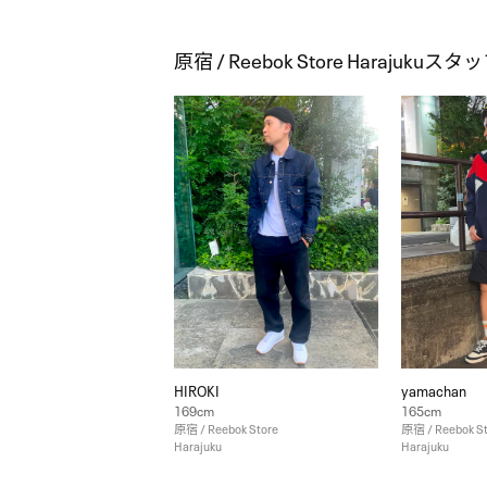
原宿 / Reebok Store Haraju
HIROKI
yamachan
169cm
165cm
原宿 / Reebok Store
原宿 / Reebok S
Harajuku
Harajuku