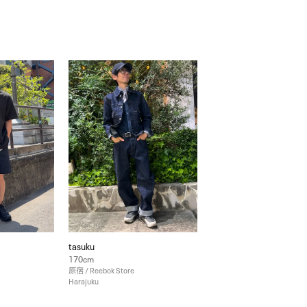
tasuku
170cm
原宿 / Reebok Store
Harajuku