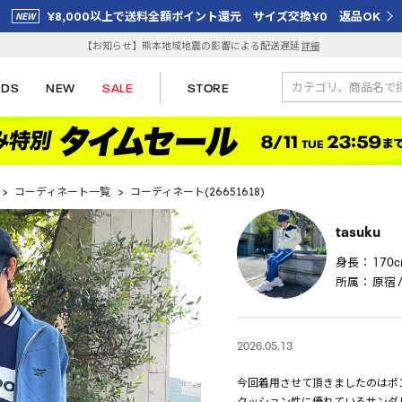
¥8,000以上で送料全額ポイント還元 サイズ交換¥0 返品OK
【お知らせ】熊本地域地震の影響による配送遅延
詳細
IDS
NEW
SALE
STORE
>
コーディネート一覧
>
コーディネート(26651618)
tasuku
身長：
170
所属：
原宿 / 
2026.05.13
今回着用させて頂きましたのはポン
クッション性に優れているサンダ