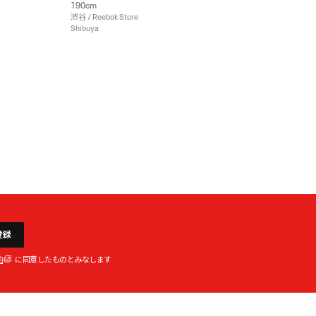
190cm
渋谷 / Reebok Store
Shibuya
登録
約
に同意したものとみなします