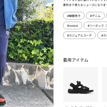
夏秋まで使えるシューズになります( 
#眼鏡男子
#デニム
#reebok
#リーボック（R
#カジュアルコーデ
#カ
着用アイテム