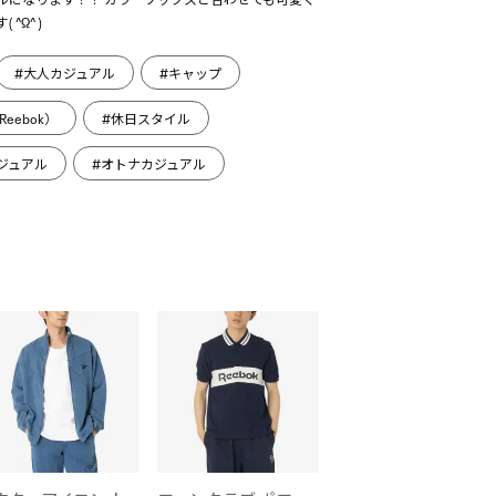
^ω^ )
#大人カジュアル
#キャップ
eebok）
#休日スタイル
ジュアル
#オトナカジュアル