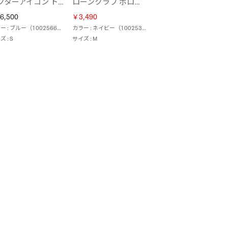
ベクターアイコン トラックジャケット / STREET SPORT VECTOR ICON TRACK JACKET （ブルー）
ローンクラブ ポロシャツ / LAWN CLUB POLO （ネイビー）
6,500
￥3,490
カラー : ブルー（100256606）
カラー : ネイビー（100253173）
 : S
サイズ : M