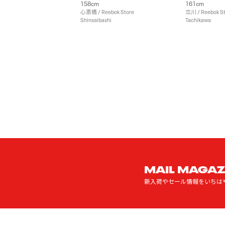
158cm
161cm
心斎橋 / Reebok Store
立川 / Reebok S
Shinsaibashi
Tachikawa
MAIL MAGAZ
新入荷やセール情報をいちは