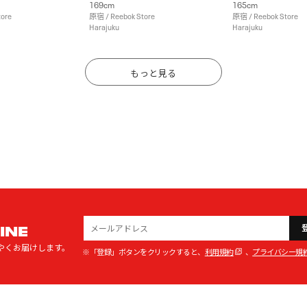
169cm
165cm
tore
原宿 / Reebok Store
原宿 / Reebok Store
Harajuku
Harajuku
もっと見る
INE
やくお届けします。
※「登録」ボタンをクリックすると、
利用規約
、
プライバシー規