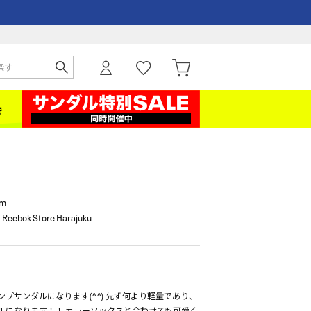
cm
Reebok Store Harajuku
プサンダルになります(^ ^) 先ず何より軽量であり、
ルになります！！ カラーソックスと合わせても可愛く