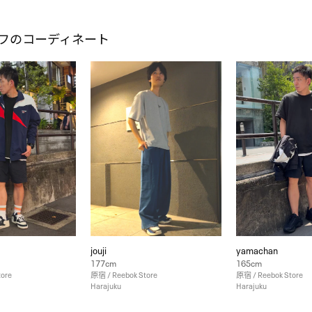
kuスタッフのコーディネート
jouji
yamachan
177cm
165cm
tore
原宿 / Reebok Store
原宿 / Reebok Store
Harajuku
Harajuku