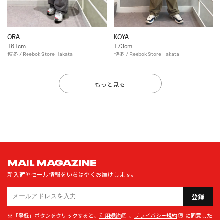
ORA
KOYA
161cm
173cm
博多 / Reebok Store Hakata
博多 / Reebok Store Hakata
もっと見る
MAIL MAGAZINE
新入荷やセール情報をいちはやくお届けします。
登録
※「登録」ボタンをクリックすると、
利用規約
、
プライバシー規約
に同意した