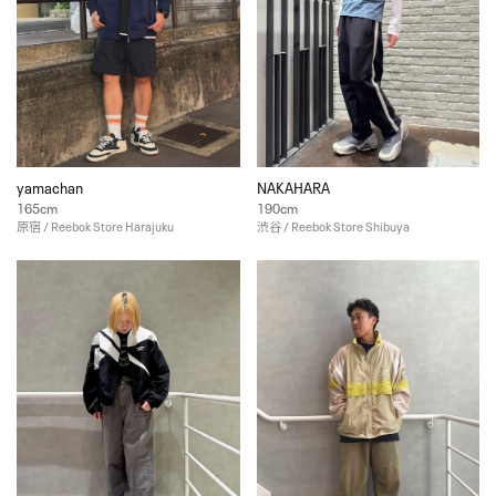
yamachan
NAKAHARA
165cm
190cm
原宿 / Reebok Store Harajuku
渋谷 / Reebok Store Shibuya