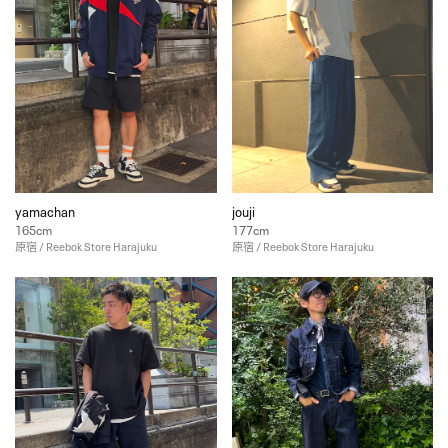
yamachan
jouji
165cm
177cm
原宿 / Reebok Store Harajuku
原宿 / Reebok Store Harajuku