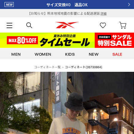
サイズ交換¥0 返品OK
【お知らせ】熊本地域地震の影響による配送遅延
詳細
MEN
WOMEN
KIDS
NEW
SALE
コーディネート一覧
コーディネート(26730864)