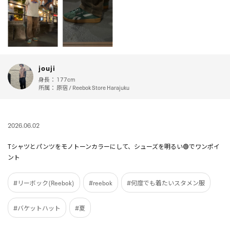
jouji
身長：
177cm
所属：
原宿 / Reebok Store Harajuku
2026.06.02
Tシャツとパンツをモノトーンカラーにして、シューズを明るい🟢でワンポイ
ント
#リーボック(Reebok)
#reebok
#何度でも着たいスタメン服
#バケットハット
#夏