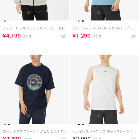
アスリート フルジップ / ATHLETE FULL ZIP （ミディアムグレー）
ラン Tシャツ / ID RUN T-SHIRT （ブルー）
￥4,199
￥1,290
ローンクラブ Tシャツ / LAWN CLUB T-SHIRT （ネイビー）
トレイン スリーブレス テック Tシャツ / ID TRAIN SLVLS TECH TEE （ホワイト）
￥2,490
￥2,990