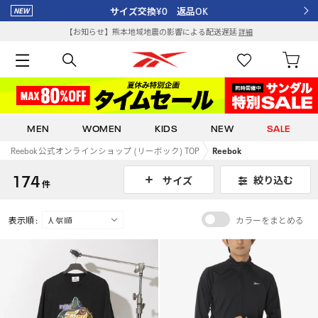
サイズ交換¥0 返品OK
【お知らせ】熊本地域地震の影響による配送遅延
詳細
MEN
WOMEN
KIDS
NEW
SALE
Reebok 公式オンラインショップ (リーボック) TOP
Reebok
174
絞り込む
サイズ
件
表示順 :
カラーをまとめる