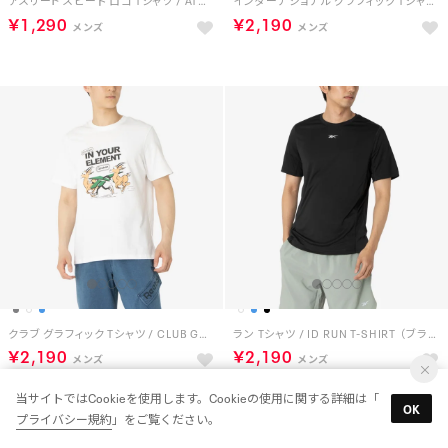
アスリート スピード ロゴ Tシャツ / ATHLETE SPEED LOGO T-SHIRT （ブルー）
インターナショナル グラフィック Tシャツ / INTERNATIONAL GRAPHIC TEE （グリーン）
￥1,290
￥2,190
クラブ グラフィック Tシャツ / CLUB GRAPHIC TEE （ホワイト）
ラン Tシャツ / ID RUN T-SHIRT （ブラック）
￥2,190
￥2,190
当サイトではCookieを使用します。Cookieの使用に関する詳細は「
OK
プライバシー規約
」をご覧ください。