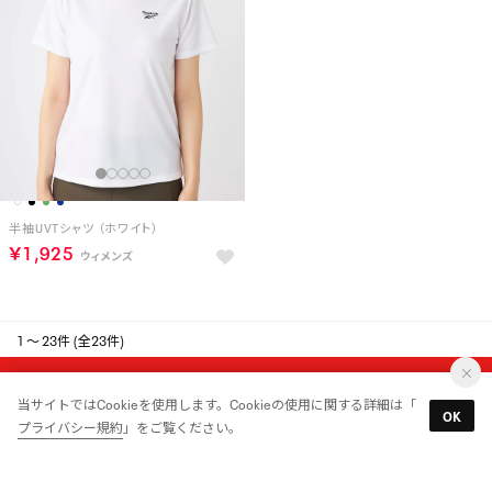
半袖UVTシャツ （ホワイト）
￥1,925
1 ～ 23件 (全23件)
MAIL MAGAZINE
当サイトではCookieを使用します。Cookieの使用に関する詳細は「
OK
プライバシー規約
」をご覧ください。
新入荷やセール情報をいちはやくお届けします。
登録