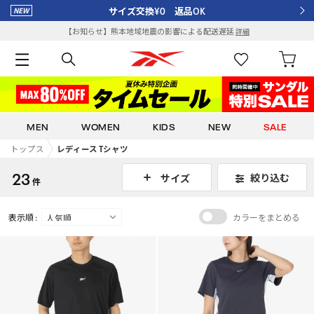
サイズ交換¥0 返品OK
【お知らせ】熊本地域地震の影響による配送遅延
詳細
MEN
WOMEN
KIDS
NEW
SALE
トップス
レディース Tシャツ
23
絞り込む
サイズ
件
表示順 :
カラーをまとめる