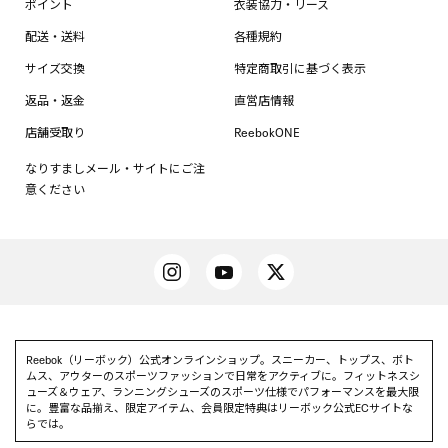
ポイント
衣装協力・リース
配送・送料
各種規約
サイズ交換
特定商取引に基づく表示
返品・返金
直営店情報
店舗受取り
ReebokONE
なりすましメール・サイトにご注
意ください
Reebok（リーボック）公式オンラインショップ。スニーカー、トップス、ボト
ムス、アウターのスポーツファッションで日常をアクティブに。フィットネスシ
ューズ＆ウェア、ランニングシューズのスポーツ仕様でパフォーマンスを最大限
に。豊富な品揃え、限定アイテム、会員限定特典はリーボック公式ECサイトな
らでは。