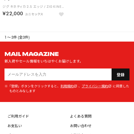
ジグ キネティカ 2.5 エッジ / ZIG KINETICA 2.5 EDGE （ブラック）
￥22,000
1 ～ 3件 (全3件)
MAIL MAGAZINE
新入荷やセール情報をいちはやくお届けします。
登録
※「登録」ボタンをクリックすると、
利用規約
、
プライバシー規約
に同意した
ものとみなします
ご利用ガイド
よくある質問
お支払い
お問い合わせ