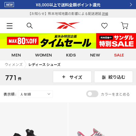
¥8,000以上で送料全額ポイント還元
【お知らせ】熊本地域地震の影響による配送遅延
詳細
MEN
WOMEN
KIDS
NEW
SALE
ウィメンズ
レディース シューズ
771
絞り込む
サイズ
件
表示順 :
カラーをまとめる