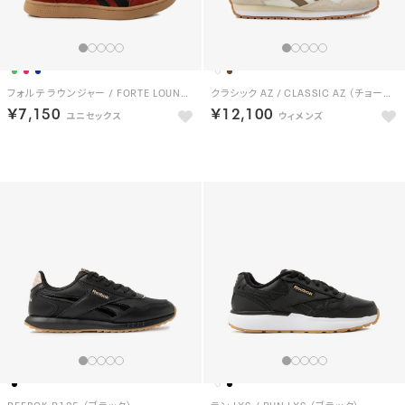
フォルテ ラウンジャー / FORTE LOUNGER （レッド）
クラシック AZ / CLASSIC AZ （チョーク）
￥7,150
￥12,100
NEW
NEW
REEBOK R125 （ブラック）
ラン LXS / RUN LXS （ブラック）