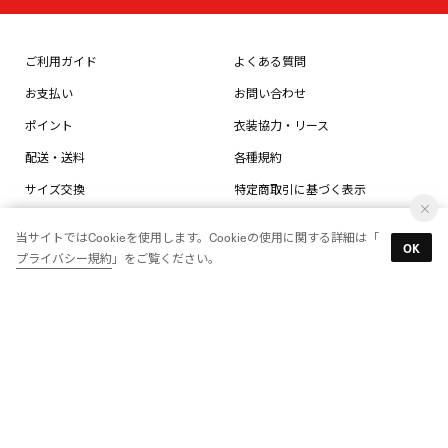
ご利用ガイド
よくある質問
お支払い
お問い合わせ
ポイント
衣装協力・リース
配送・送料
各種規約
サイズ交換
特定商取引に基づく表示
返品・返金
直営店情報
当サイトではCookieを使用します。Cookieの使用に関する詳細は「
OK
店舗受取り
ReebokONE
プライバシー規約
」をご覧ください。
なりすましメール・サイトにご注
意ください