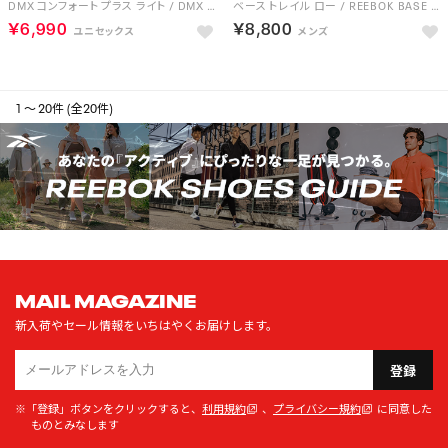
DMX コンフォート プラス ライト / DMX COMFORT + LITE （ブラック）
ベース トレイル ロー / REEBOK BASE TRAIL LOW （ブラック）
￥6,990
￥8,800
1 ～ 20件 (全20件)
MAIL MAGAZINE
新入荷やセール情報をいちはやくお届けします。
登録
※「登録」ボタンをクリックすると、
利用規約
、
プライバシー規約
に同意した
ものとみなします