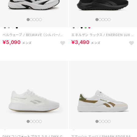
ベルウェーブ / BELWAVE （シルバー/ブラック）
エネルゲン ラックス / ENERGEN LUX SA （ブラック）
￥5,090
￥3,490
DMX コンフォート プラス 2.0 / DMX COMFORT +2.0 （ホワイト）
スマッシュ エッジ / SMASH EDGE SA （フットウェアホワイト/ブラウン）