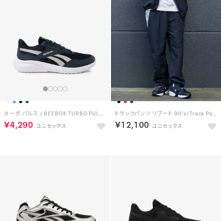
ターボ パルス / REEBOK TURBO PULSE SA （ネイビー）
トラックパンツ リブート 90's/Track Pants REBOOT 90’s （BLACK）
￥4,290
￥12,100