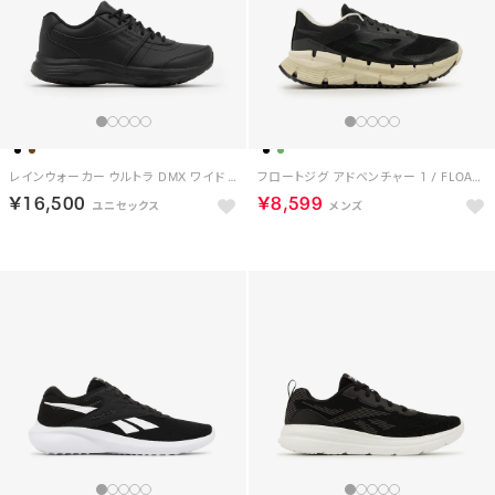
レインウォーカー ウルトラ DMX ワイド 4E / RAINWALKER ULTRA DMX WIDE 4E （ブラック）
フロートジグ アドベンチャー 1 / FLOATZIG ADVENTURE 1 （ブラック/グレー）
￥16,500
￥8,599