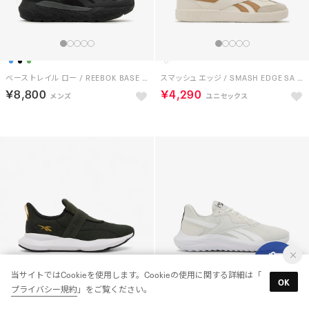
ベース トレイル ロー / REEBOK BASE TRAIL LOW （ブラック）
スマッシュ エッジ / SMASH EDGE SA （チョーク/グリットゴールド）
￥8,800
￥4,290
当サイトではCookieを使用します。Cookieの使用に関する詳細は「
OK
プライバシー規約
」をご覧ください。
シティライド イーズ / CITYRIDE EASE （グリットグリーン）
エネルゲン ラックス / ENERGEN LUX SA （グレー）