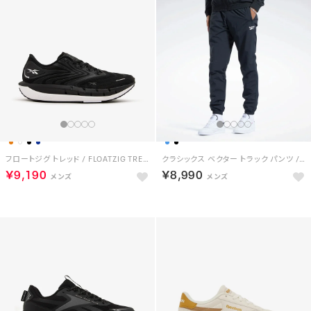
フロートジグ トレッド / FLOATZIG TREAD （ブラック）
クラシックス ベクター トラック パンツ / Classics Vector Track Pants （ナイトブラック）
￥9,190
￥8,990